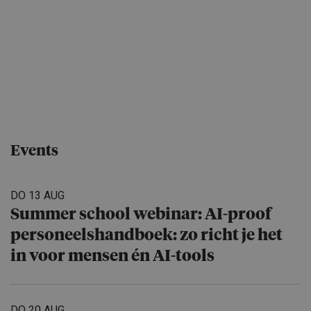
Events
DO 13 AUG
Summer school webinar: AI-proof
personeels­hand­boek: zo richt je het
in voor mensen én AI-tools
DO 20 AUG