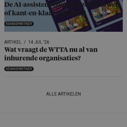
De AI-assistent voor HR: zelf bouwen
of kant-en-klaar inkopen?
KENNISPARTNER
ARTIKEL
14 JUL '26
Wat vraagt de WTTA nu al van
inhurende organisa­ties?
KENNISPARTNER
ALLE ARTIKELEN