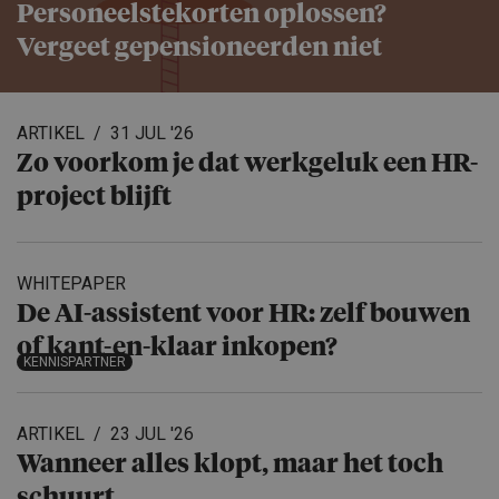
Personeels­te­korten oplossen?
Vergeet gepensio­neerden niet
ARTIKEL
31 JUL '26
Zo voorkom je dat werkgeluk een HR-
project blijft
WHITEPAPER
De AI-assistent voor HR: zelf bouwen
of kant-en-klaar inkopen?
KENNISPARTNER
ARTIKEL
23 JUL '26
Wanneer alles klopt, maar het toch
schuurt