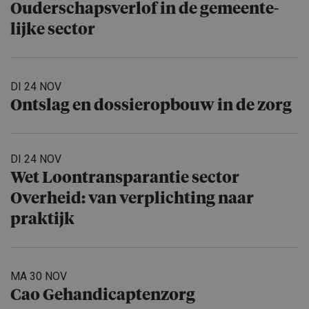
Ouderschaps­verlof in de gemeente­
lijke sector
DI 24 NOV
Ontslag en dossierop­bouw in de zorg
DI 24 NOV
Wet Loontrans­pa­rantie sector
Overheid: van verplich­ting naar
praktijk
MA 30 NOV
Cao Gehandicap­ten­zorg