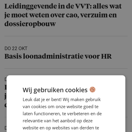
Leidingge­vende in de VVT: alles wat
je moet weten over cao, verzuim en
dossierop­bouw
DO 22 OKT
Basis loonadmi­ni­stratie voor HR
DO 29 OKT
Leidingge­vende in de GHZ: alles wat
Wij gebruiken cookies
je moet weten over cao, verzuim en
Leuk dat je er bent! Wij maken gebruik
dossierop­bouw
van cookies om onze website goed te
laten functioneren, te verbeteren en de
relevantie van het aanbod op deze
website en op websites van derden te
DI 3 NOV