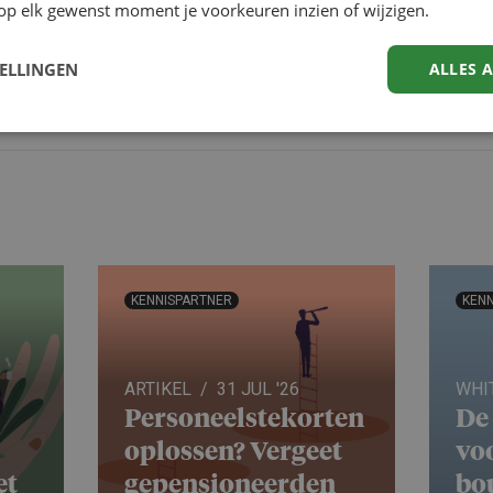
op elk gewenst moment je voorkeuren inzien of wijzigen.
TELLINGEN
ALLES 
ALLE EVENTS
KENNISPARTNER
KENN
ARTIKEL
31 JUL '26
WHI
Personeels­te­korten
De 
oplossen? Vergeet
voo
et
gepensio­neerden
bo