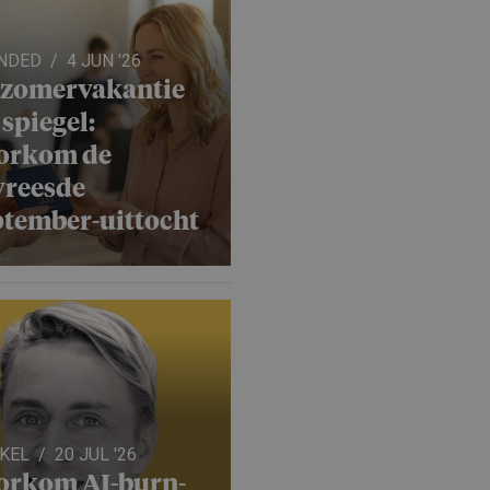
NDED
4 JUN '26
 zomervakantie
 spiegel:
orkom de
vreesde
ptember-uittocht
IKEL
20 JUL '26
orkom AI-burn-