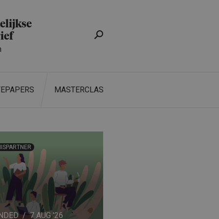
lijkse
ief
n
TEPAPERS
MASTERCLASS
ISPARTNER
ZOEKEN
NDED
7 AUG '26