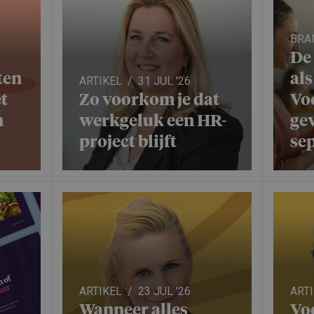
BRA
De
ten
als
ARTIKEL
31 JUL '26
t
Zo voorkom je dat
Vo
n
werkgeluk een HR-
ge
project blijft
se
ARTIKEL
23 JUL '26
ART
Wanneer alles
Vo