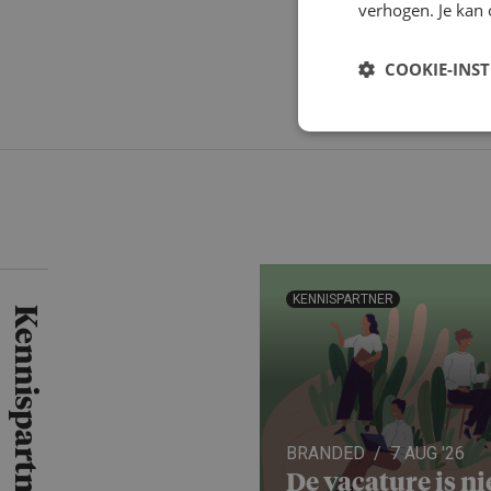
verhogen. Je kan 
COOKIE-INS
KENNISPARTNER
Kennispartners
BRANDED
7 AUG '26
De vacature is ni