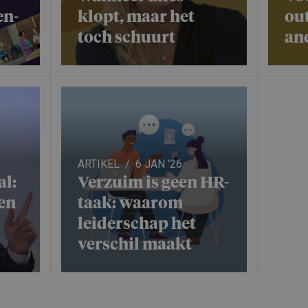
en-
klopt, maar het
ou
toch schuurt
and
ARTIKEL
6 JAN '26
al:
Verzuim is geen HR-
en
taak: waarom
leiderschap het
verschil maakt