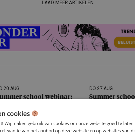
LAAD MEER ARTIKELEN
O 20 AUG
DO 27 AUG
ummer school webinar:
Summer school
I & Vitaliteit: mens,
Van-werk-naar
en cookies
achine en energie in
traject: mensg
nt! Wij maken gebruik van cookies om onze website goed te laten 
alans
begeleiden loo
 relevantie van het aanbod op deze website en op websites van d
voor de werkge