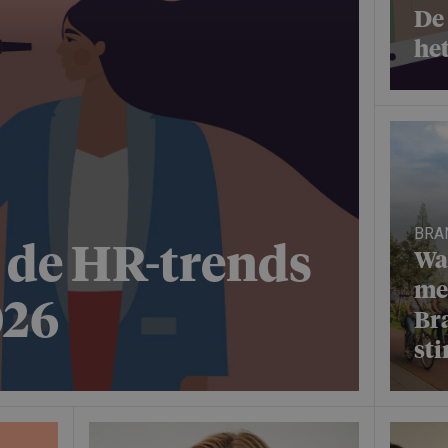
De 
he
BRA
n de HR-trends
Wa
me
026
Bra
st