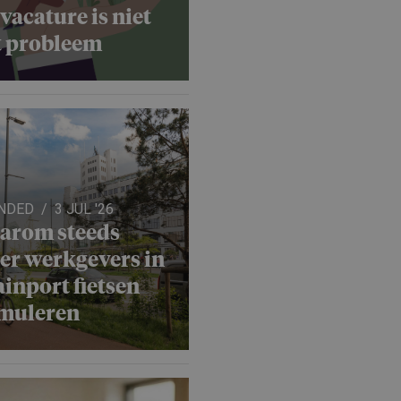
vacature is niet
t probleem
NDED
3 JUL '26
arom steeds
er werkgevers in
inport fietsen
imuleren