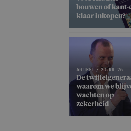
bouwen of kant-
klaar inkopen?
ARTIKEL
20 JUL '26
De twijfelge­ne­ra
waarom we blijv
wachten op
zekerheid