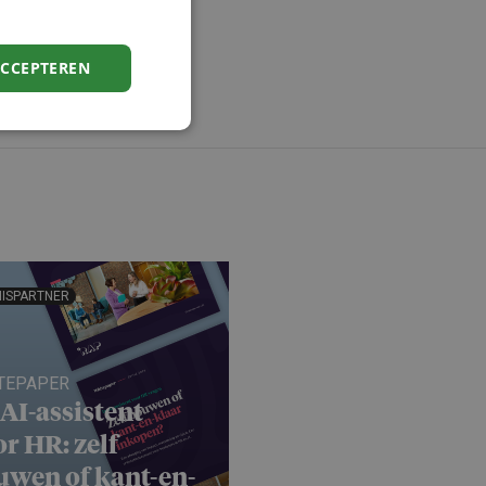
ACCEPTEREN
ISPARTNER
TEPAPER
AI-assistent
r HR: zelf
uwen of kant-en-