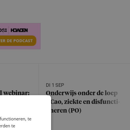
DI 1 SEP
 webinar:
Onderwijs onder de loep
-werk
– Cao, ziekte en disfuncti­
ericht
o­neren (PO)
functioneren, te
nt. Oók
erden te
ver.