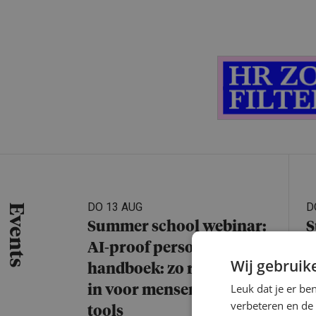
DO 13 AUG
D
Events
Summer school webinar:
S
AI-proof personeels­
A
Wij gebruik
hand­boek: zo richt je het
m
Leuk dat je er be
in voor mensen én AI-
b
verbeteren en de
tools