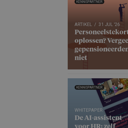
KENNISPARTNER
ARTIKEL
31 JUL '26
Personeels­te­kor
oplossen? Vergee
gepensio­neerde
niet
KENNISPARTNER
WHITEPAPER
De AI-assistent
voor HR: zelf