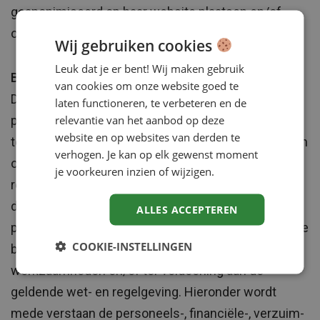
geanonimiseerd op haar website plaatsen en/of
openbaar maken.
Wij gebruiken cookies
Leuk dat je er bent! Wij maken gebruik
Bijzondere persoonsgegevens
van cookies om onze website goed te
Driessen Groep verwerkt uitsluitend bijzondere
laten functioneren, te verbeteren en de
relevantie van het aanbod op deze
persoonsgegevens, voor zover je hier expliciet
website en op websites van derden te
toestemming voor geeft, dan wel deze verwerking in
verhogen. Je kan op elk gewenst moment
overeenstemming is met de geldende wet- en/of
je voorkeuren inzien of wijzigen.
regelgeving. Tot de bijzondere persoonsgegevens
die je aan Driessen Groep verstrekt hebben alleen
ALLES ACCEPTEREN
personen toegang die over deze gegevens dienen te
COOKIE-INSTELLINGEN
beschikken voor de (uitvoering van) hun
werkzaamheden en/of ter voldoening aan de
geldende wet- en regelgeving. Hieronder wordt
mede verstaan de personeels-, financiële-, verzuim-