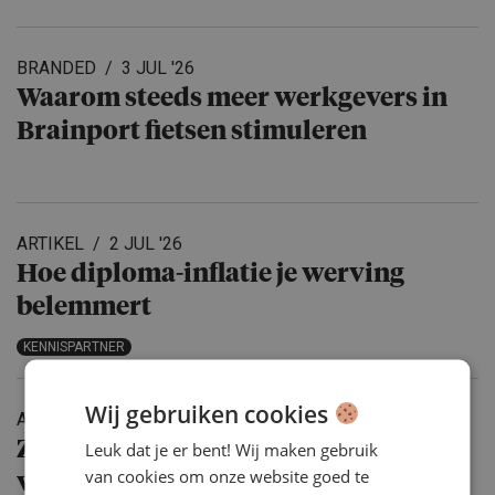
BRANDED
3 JUL '26
Waarom steeds meer werkgevers in
Brainport fietsen stimuleren
ARTIKEL
2 JUL '26
Hoe diploma-inflatie je werving
belemmert
KENNISPARTNER
Wij gebruiken cookies
ARTIKEL
18 JUN '26
Zo creëer je meer plezier en
Leuk dat je er bent! Wij maken gebruik
van cookies om onze website goed te
verbinding op het werk: “Als je goed