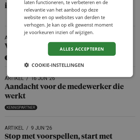
laten functioneren, te verbeteren en de
in je vel zit, ben je veerkrach­tiger”
relevantie van het aanbod op deze
website en op websites van derden te
verhogen. Je kan op elk gewenst moment
je voorkeuren inzien of wijzigen.
ARTIKEL
17 JUN '26
Waarom SPP pas werkt met SPO
ALLES ACCEPTEREN
KENNISPARTNER
COOKIE-INSTELLINGEN
ARTIKEL
16 JUN '26
Aandacht voor de medewerker die
werkt
KENNISPARTNER
ARTIKEL
9 JUN '26
Stop met voorspellen, start met