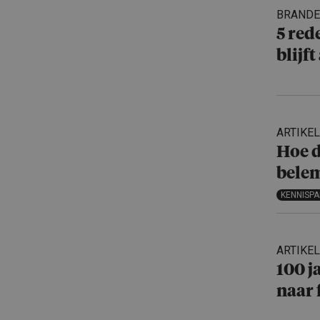
BRAND
5 red
blijft
ARTIKEL
Hoe d
bele
KENNISP
ARTIKEL
100 j
naar 