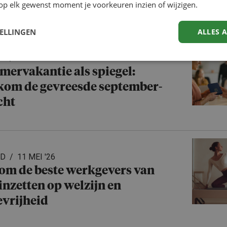
t HR vooruit te kijken
op elk gewenst moment je voorkeuren inzien of wijzigen.
TELLINGEN
ALLES 
ED
4 JUN '26
mervakantie als spiegel:
kom de gevreesde september-
cht
ED
11 MEI '26
m de beste werkgevers van
inzetten op welzijn en
vrij­heid