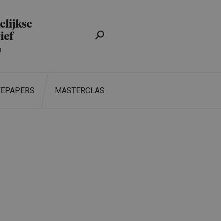
lijkse
ief
n
TEPAPERS
MASTERCLASS
ZOEKEN