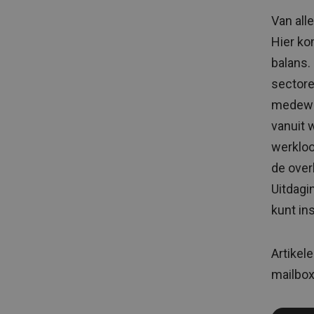
Van all
Hier ko
balans.
sector
medewer
vanuit 
werkloo
de over
Uitdagi
kunt in
Artikel
mailbo