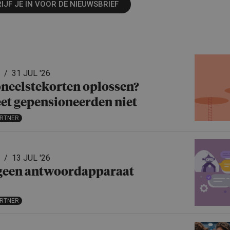
IJF JE IN VOOR DE NIEUWSBRIEF
31 JUL '26
neels­te­korten oplossen?
et gepensio­neerden niet
ARTNER
13 JUL '26
 geen antwoord­ap­pa­raat
ARTNER