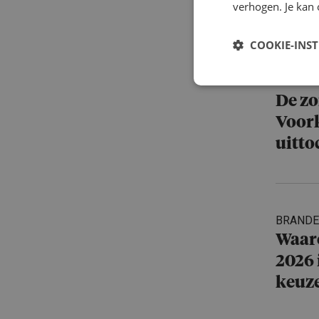
dwing
verhogen. Je kan 
COOKIE-INS
BRAND
De zo
Voor
uitto
BRAND
Waaro
2026 
keuze