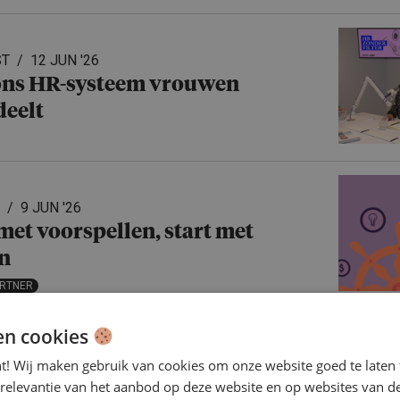
ST
12 JUN '26
ons HR-systeem vrouwen
deelt
9 JUN '26
met voorspellen, start met
n
ARTNER
en cookies
8 JUN '26
nt! Wij maken gebruik van cookies om onze website goed te laten 
ijzing? Nee, onzekerheid
 relevantie van het aanbod op deze website en op websites van d