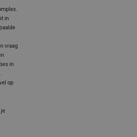
omplex.
t in
epaalde
an vraag
en
ies in
.
wel op
 je