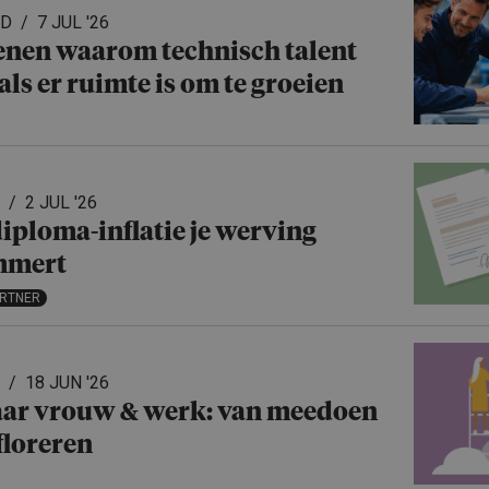
ED
7 JUL '26
enen waarom technisch talent
 als er ruimte is om te groeien
2 JUL '26
iploma-inflatie je werving
mmert
ARTNER
18 JUN '26
aar vrouw & werk: van meedoen
floreren