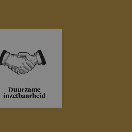
Duurzame
inzetbaar­heid