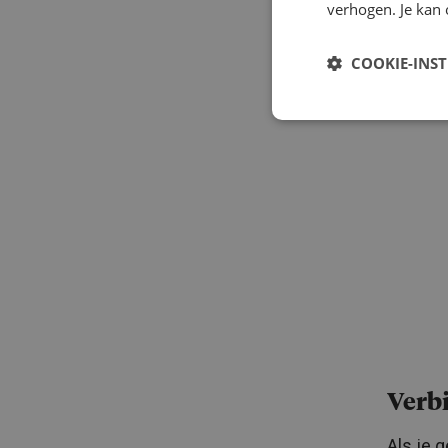
verhogen. Je kan 
zij als 
COOKIE-INS
Verb
Als je 