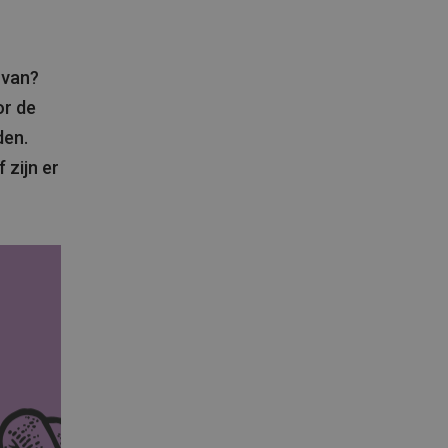
 van?
or de
den.
 zijn er