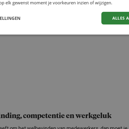
op elk gewenst moment je voorkeuren inzien of wijzigen.
prettig ervaren.
TELLINGEN
ALLES 
inding, competentie en werkgeluk
geeft om het
welbevinden van medewerkers
, dan moet je