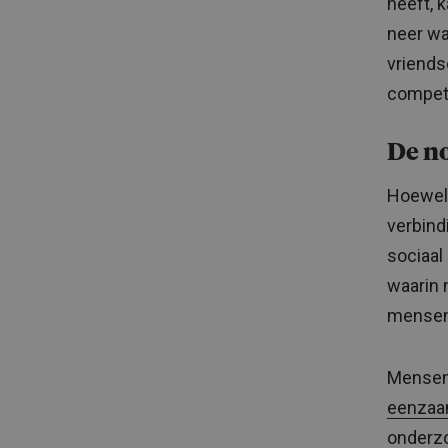
heeft, 
neer wa
vriends
compete
De n
Hoewel
verbind
sociaal
waarin 
mensen 
Mensen 
eenzaa
onderzo