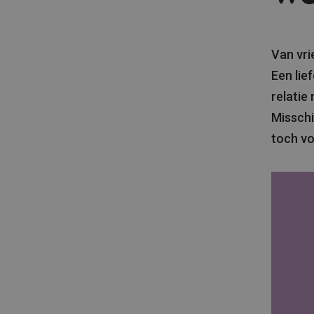
Van vri
Een lie
relatie
Misschi
toch vo