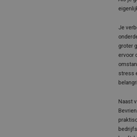
eigenli
Je verb
onderde
groter 
ervoor 
omstand
stress 
belangr
Naast v
Bevrien
praktis
bedrijf