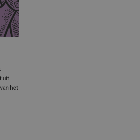
k
 uit
 van het