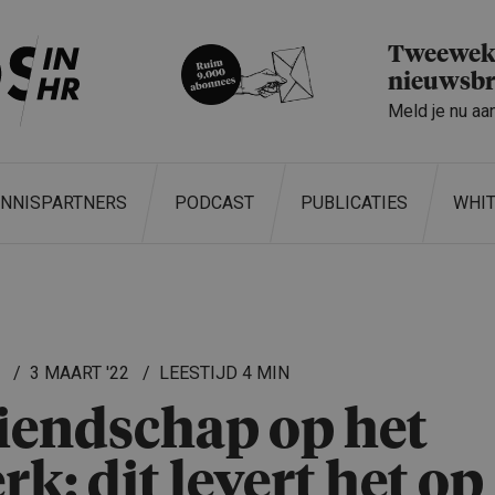
Tweeweke
nieuwsbr
Meld je nu aa
ENNISPARTNERS
PODCAST
PUBLICATIES
WHI
L
3 MAART '22
4 MIN
iendschap op het
rk: dit levert het op