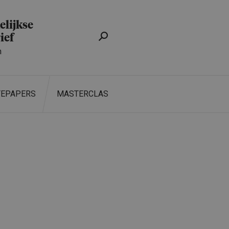
lijkse
ief
n
TEPAPERS
MASTERCLASS
ZOEKEN