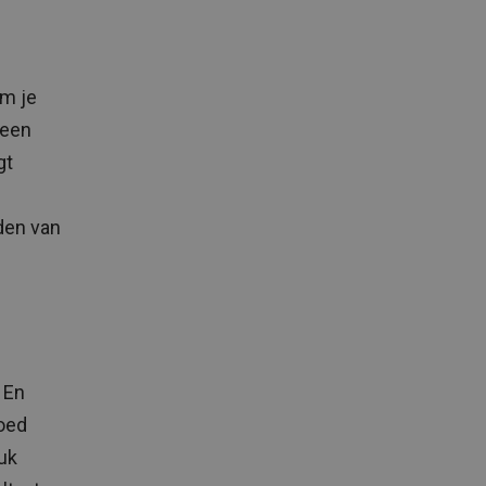
om je
 een
gt
den van
 En
goed
ruk