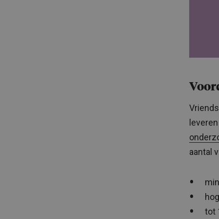
Voor
Vriends
leveren 
onderzo
aantal 
min
hog
tot