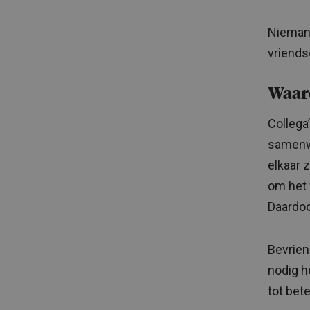
Niemand
vriends
Waar
Collega
samenwe
elkaar 
om het 
Daardoo
Bevrien
nodig h
tot bete