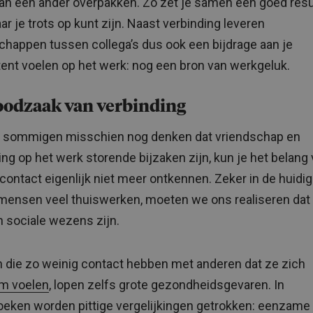
kan een ander overpakken. Zo zet je samen een goed resu
ar je trots op kunt zijn. Naast verbinding leveren
chappen tussen collega’s dus ook een bijdrage aan je
nt voelen op het werk: nog een bron van werkgeluk.
oodzaak van verbinding
 sommigen misschien nog denken dat vriendschap en
ing op het werk storende bijzaken zijn, kun je het belang
 contact eigenlijk niet meer ontkennen. Zeker in de huidige
mensen veel thuiswerken, moeten we ons realiseren dat
sociale wezens zijn.
die zo weinig contact hebben met anderen dat ze zich
m voelen
, lopen zelfs grote gezondheidsgevaren. In
eken worden pittige vergelijkingen getrokken: eenzame