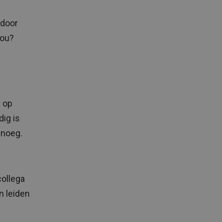
 door
nou?
d op
dig is
enoeg.
collega
n leiden