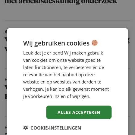
met arbeidsdes­kundig onderzoek
ARTIKEL
5 JAN '26
Veranderende HR wet- en regelgeving
Wij gebruiken cookies
vanaf 2026
Leuk dat je er bent! Wij maken gebruik
van cookies om onze website goed te
laten functioneren, te verbeteren en de
relevantie van het aanbod op deze
BRANDED
15 DEC '25
website en op websites van derden te
Van chaos naar continuï­teit: waarom
verhogen. Je kan op elk gewenst moment
je voorkeuren inzien of wijzigen.
HR regie op inhuur moet nemen
ALLES ACCEPTEREN
COOKIE-INSTELLINGEN
BRANDED
4 DEC '25