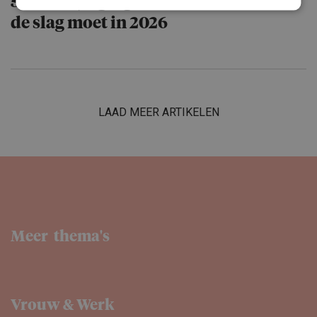
5 wetswijzi­gingen waar HR mee aan
de slag moet in 2026
LAAD MEER ARTIKELEN
Meer thema's
Vrouw & Werk