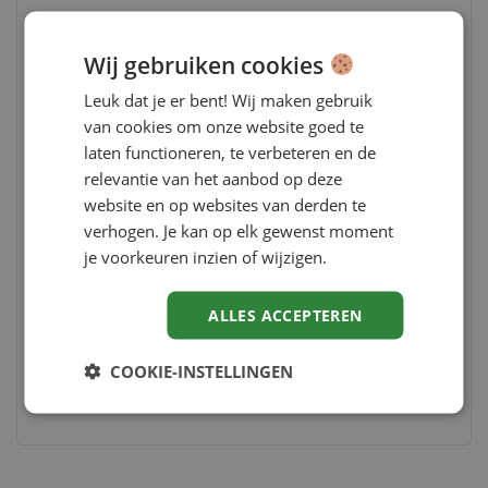
Vraag de HRM Barometer
Wij gebruiken cookies
thema-special Nieuw
Leuk dat je er bent! Wij maken gebruik
leiderschap aan
van cookies om onze website goed te
laten functioneren, te verbeteren en de
Met scherpe cijfers, inspirerende visies en
relevantie van het aanbod op deze
praktijkverhalen biedt deze themaspecial
website en op websites van derden te
inzichten voor álle lagen van leiderschap. En
verhogen. Je kan op elk gewenst moment
biedt het houvast voor HR om het verschil te
je voorkeuren inzien of wijzigen.
maken, juist nu.
ALLES ACCEPTEREN
VRAAG GRATIS AAN
COOKIE-INSTELLINGEN