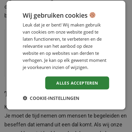
daarmee veel drempels overwonnen. Hij heeft echt
Wij gebruiken cookies
bewust gekozen om het anders te gaan doen.”
Leuk dat je er bent! Wij maken gebruik
van cookies om onze website goed te
Kevin: “Ik ben oprecht trots op deze
laten functioneren, te verbeteren en de
gozer, hoe hij zich heeft ontwikkeld.
relevantie van het aanbod op deze
Dat vind ik echt fantastisch om te
website en op websites van derden te
verhogen. Je kan op elk gewenst moment
zien.”
je voorkeuren inzien of wijzigen.
ALLES ACCEPTEREN
Tips voor werkgevers
COOKIE-INSTELLINGEN
Kevin: “Durf te investeren in mensen zoals Salman.
Je moet de tijd nemen om mensen te begeleiden en
beseffen dat iemand uit een dal komt. Als wij onze