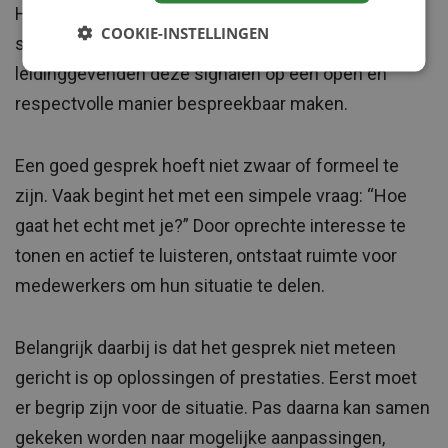
Het herkennen van signalen is slechts de eerste
COOKIE-INSTELLINGEN
stap. De echte impact ontstaat wanneer
leidinggevenden deze signalen op een open en
respectvolle manier bespreekbaar maken.
Een goed gesprek hoeft niet zwaar of formeel te
zijn. Vaak begint het met een simpele vraag: “Hoe
gaat het echt met je?” Door oprechte interesse te
tonen en actief te luisteren, ontstaat ruimte voor
medewerkers om hun situatie te delen.
Belangrijk daarbij is dat het gesprek niet meteen
gericht is op oplossingen of prestaties. Eerst moet
er begrip zijn voor de situatie. Pas daarna kan samen
gekeken worden naar mogelijke aanpassingen,