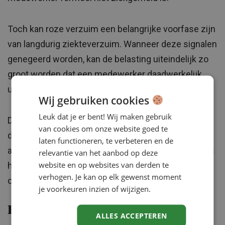
Toch kan roze verzuim een belangrijke voorfase zijn
van langdurig ziekteverzuim. Wanneer deze signalen
genegeerd worden, kan de belasting uiteindelijk zo
groot worden dat een medewerker daadwerkelijk
uitvalt.
Wij gebruiken cookies
Leuk dat je er bent! Wij maken gebruik
Daarom is het zo belangrijk dat leidinggevenden
van cookies om onze website goed te
deze signalen serieus nemen en tijdig het gesprek
laten functioneren, te verbeteren en de
aangaan. Niet om te beoordelen of iemand ‘echt iets
relevantie van het aanbod op deze
website en op websites van derden te
heeft’, maar om te verkennen wat nodig is om
verhogen. Je kan op elk gewenst moment
overbelasting te voorkomen.
je voorkeuren inzien of wijzigen.
Het belang van het goede gesprek
ALLES ACCEPTEREN