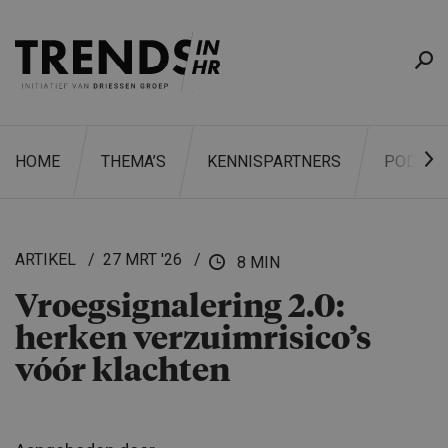
HOME
THEMA’S
KENNISPARTNERS
PODCAS
ARTIKEL
27 MRT '26
8 MIN
Vroegsig­na­le­ring 2.0:
ZOEKEN
herken verzuimri­si­co’s
vóór klachten