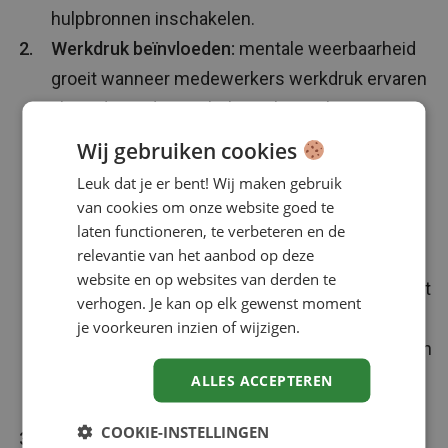
hulpbronnen inschakelen.
Werkdruk beïnvloeden:
mentale weerbaarheid
groeit wanneer medewerkers werkdruk ervaren
als uitdagend, maar beheersbaar. Als
leidinggevende kun je hier direct invloed op
Wij gebruiken cookies
uitoefenen door de structurele werkbelasting
Leuk dat je er bent! Wij maken gebruik
kritisch onder de loep te nemen en waar nodig
van cookies om onze website goed te
bij te sturen. Begin bijvoorbeeld met een
laten functioneren, te verbeteren en de
relevantie van het aanbod op deze
eenvoudige check: zijn deadlines realistisch en
website en op websites van derden te
weten medewerkers wat echt urgent is. Tot slot
verhogen. Je kan op elk gewenst moment
kan een open gesprek veel verschil maken:
je voorkeuren inzien of wijzigen.
vraag medewerkers hoe zij de werkdruk ervaren
en bespreek kleine aanpassingen die direct
ALLES ACCEPTEREN
stress verminderen en veerkracht vergroten.
COOKIE-INSTELLINGEN
Creëer een sociaal veilige omgeving en geef