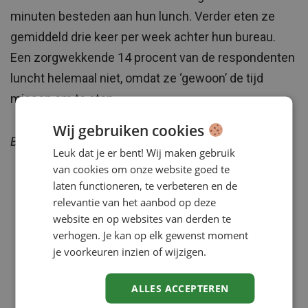
minuten besteden aan hun lunch. Verder eten ze
gemiddeld drie keer per week achter hun bureau.
Een zorgwekkende 14 procent van de respondenten
luncht helemaal niet, omdat ze ‘gewoon’ de tijd
missen om te eten.
Wij gebruiken cookies
Bronnen: NU.nl, Daily Mail
Leuk dat je er bent! Wij maken gebruik
van cookies om onze website goed te
laten functioneren, te verbeteren en de
relevantie van het aanbod op deze
website en op websites van derden te
verhogen. Je kan op elk gewenst moment
je voorkeuren inzien of wijzigen.
ALLES ACCEPTEREN