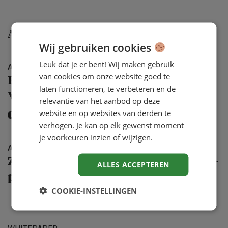
Aanbevolen
Wij gebruiken cookies
Leuk dat je er bent! Wij maken gebruik
ARTIKEL
31 JUL '26
van cookies om onze website goed te
Personeels­te­korten oplossen?
laten functioneren, te verbeteren en de
Vergeet gepensio­neerden niet
relevantie van het aanbod op deze
website en op websites van derden te
KENNISPARTNER
verhogen. Je kan op elk gewenst moment
je voorkeuren inzien of wijzigen.
ARTIKEL
31 JUL '26
Zo voorkom je dat werkgeluk een HR-
ALLES ACCEPTEREN
project blijft
COOKIE-INSTELLINGEN