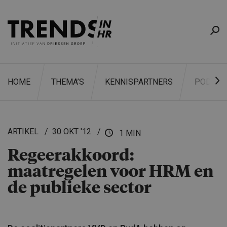
HOME
THEMA’S
KENNISPARTNERS
PODCAS
ARTIKEL
30 OKT '12
1 MIN
Regeerak­koord:
ZOEKEN
maatregelen voor HRM en
de publieke sector