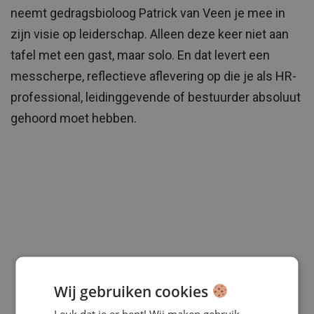
neemt gedragsbioloog Patrick van Veen je mee in
zijn visie op leiderschap. Alleen deze keer niet aan
tafel met een gast, maar solo. En dat levert een
messcherpe, reflectieve aflevering op die je als HR-
professional, leidinggevende of bestuurder absoluut
gehoord moet hebben.
Wij gebruiken cookies
Leuk dat je er bent! Wij maken gebruik