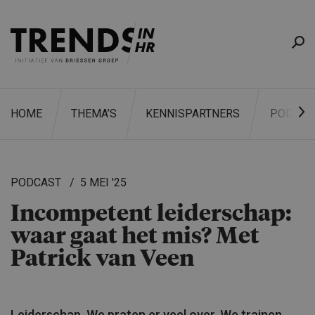
HOME
THEMA’S
KENNISPARTNERS
PODCAS
PODCAST
5 MEI '25
Incompetent leiderschap:
ZOEKEN
waar gaat het mis? Met
Patrick van Veen
Leiderschap. We praten er veel over. We trainen