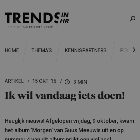
HOME
THEMA’S
KENNISPARTNERS
PODCAS
ARTIKEL
15 OKT '15
3 MIN
Ik wil vandaag iets doen!
ZOEKEN
Heuglijk nieuws! Afgelopen vrijdag, 9 oktober, kwam
het album ‘Morgen’ van Guus Meeuwis uit en op
nummer 4 van dit album prijkt een wel heel