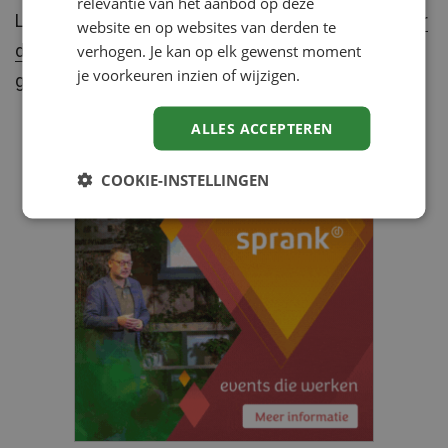
relevantie van het aanbod op deze
Lees het volledige artikel
‘Loopbaanperspectief voor
website en op websites van derden te
de zzp’er, op weg naar duurzame loopbanen’,
eerder
verhogen. Je kan op elk gewenst moment
je voorkeuren inzien of wijzigen.
gepubliceerd op
Tijdschrift voor HRM
.
ALLES ACCEPTEREN
COOKIE-INSTELLINGEN