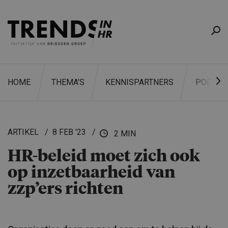
HOME
THEMA’S
KENNISPARTNERS
PODCAS
ARTIKEL
8 FEB '23
2 MIN
HR-beleid moet zich ook
ZOEKEN
op inzetbaar­heid van
zzp’ers richten