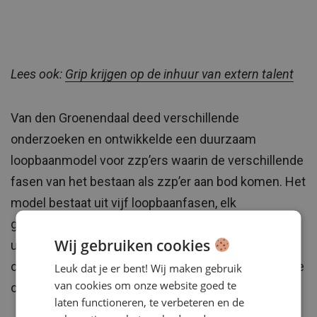
Lees ook:
Grip krijgen op de inhuur van extern talent
Van den Groenendaal deed verschillende
onderzoeken en ontwikkelde een duurzaam
loopbaanmodel voor zzp’ers waarin de verschillende
fasen van het bestaan als zzp’er aan bod komen. Het
model bestaat uit vijf loopbaanfasen, elk
gekenmerkt door specifieke uitdagingen. Deze
Wij gebruiken cookies
uitdagingen hebben te maken met de professionele
ontwikkeling van het zelfstandige individu en met de
Leuk dat je er bent! Wij maken gebruik
van cookies om onze website goed te
ontwikkeling van de business.
laten functioneren, te verbeteren en de