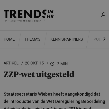
HOME
THEMA’S
KENNISPARTNERS
PODCAS
ARTIKEL
20 OKT '15
2 MIN
ZZP-wet uitgesteld
ZOEKEN
Staatssecretaris Wiebes heeft aangekondigd dat
de introductie van de Wet Deregulering Beoordeling
Arbeidsrelaties niet per 1 januari 2016 ingaat.