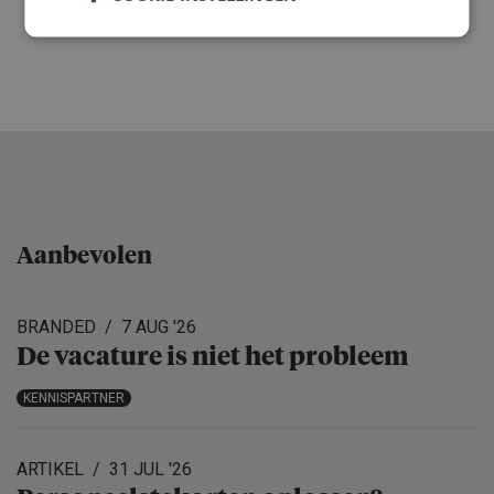
Aanbevolen
BRANDED
7 AUG '26
De vacature is niet het probleem
KENNISPARTNER
ARTIKEL
31 JUL '26