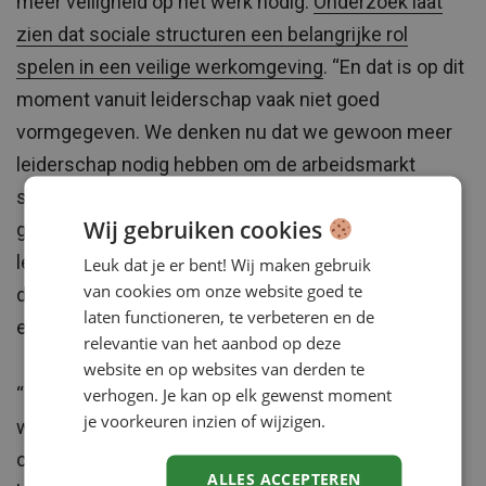
meer veiligheid op het werk nodig.
Onderzoek laat
zien dat sociale structuren een belangrijke rol
spelen in een veilige werkomgeving
. “En dat is op dit
moment vanuit leiderschap vaak niet goed
vormgegeven. We denken nu dat we gewoon meer
leiderschap nodig hebben om de arbeidsmarkt
succesvol te maken. Ik zou een stap verder willen
Wij gebruiken cookies
gaan en vrouwelijke wijsheid combineren met
leiderschap vanuit een moreel kader om welzijn en
Leuk dat je er bent! Wij maken gebruik
van cookies om onze website goed te
duurzame inzetbaar vorm te geven. Dit vraagt om
laten functioneren, te verbeteren en de
een veilige werkomgeving met minder agressie.”
relevantie van het aanbod op deze
website en op websites van derden te
verhogen. Je kan op elk gewenst moment
“Deze uitdagingen zijn niet nieuw. Op veel
je voorkeuren inzien of wijzigen.
werkvloeren heerst nog steeds een dominante
cultuur waar vrouwen zich niet volledig in
ALLES ACCEPTEREN