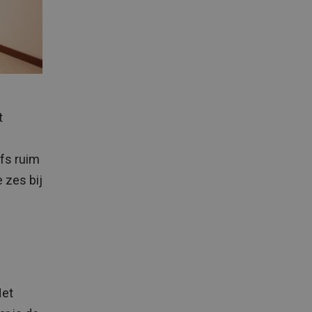
t
lfs ruim
 zes bij
Het