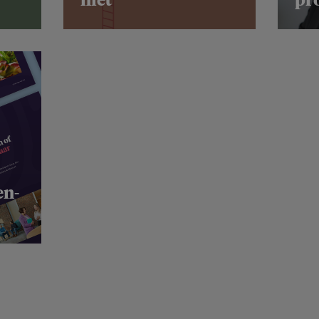
niet
pro
en-