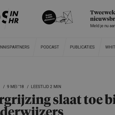
Tweeweke
nieuwsbr
Meld je nu aa
ENNISPARTNERS
PODCAST
PUBLICATIES
WHI
L
9 MEI '18
2 MIN
rgrijzing slaat toe bi
derwij­zers