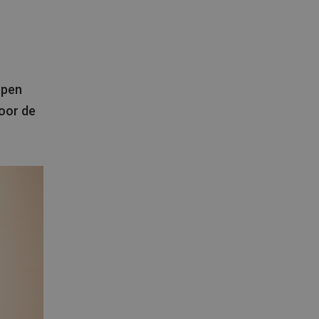
open
voor de