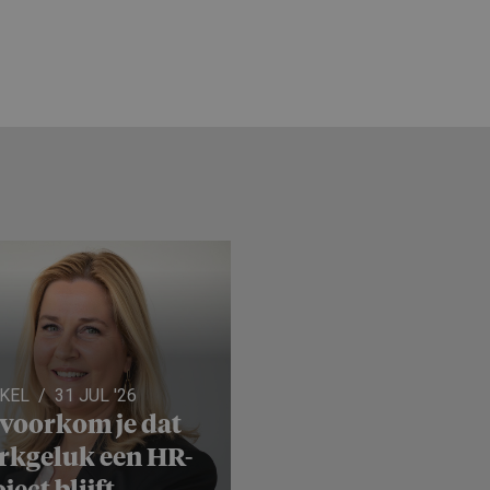
IKEL
31 JUL '26
 voorkom je dat
rkgeluk een HR-