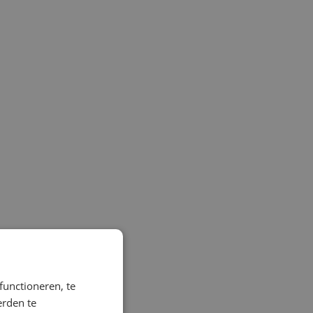
 te
antal
functioneren, te
et
erden te