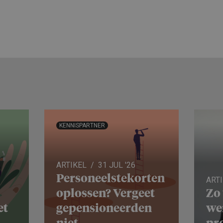
KENNISPARTNER
ARTIKEL
31 JUL '26
Personeels­te­korten
ART
oplossen? Vergeet
Zo
et
gepensio­neerden
we