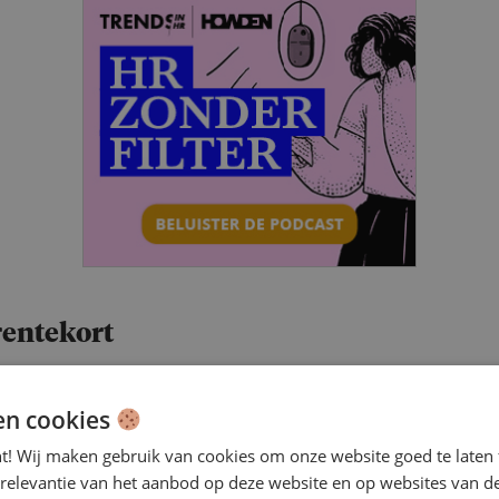
rentekort
arentekort in het basisonderwijs dreigt de komende jaren
 met het grote aantal 55-plussers en de afname van het a
en cookies
udenten. Het CBS geeft ook aan dat het aantal
nt! Wij maken gebruik van cookies om onze website goed te laten 
hoolleerlingen de komende tien jaar met 70.000 daalt. H
 relevantie van het aanbod op deze website en op websites van d