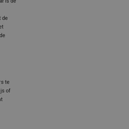
ar is de
t de
et
 de
rs te
js of
nt