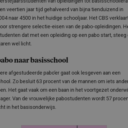
eerstejaarsstudenten van opleidingen tot basisschoollera
en veertien jaar tijd gehalveerd van bijna tienduizend in
04 naar 4500 in het huidige schooljaar. Het CBS verklaar
door strengere selectie-eisen van de pabo-opleidingen. H
studenten dat met een opleiding op een pabo start, steeg
jaren wel licht.
abo naar basisschool
dere afgestudeerde pabo’er gaat ook lesgeven aan een
hool. Zo besluit 63 procent van de mannen om iets ande
en. Het gaat vaak om een baan in het voortgezet onderwi
ager. Van de vrouwelijke pabostudenten wordt 57 proce
cht in het basisonderwijs.