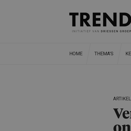
HOME
THEMA’S
K
ARTIKE
Ve
on