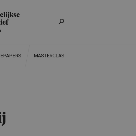
lijkse
ief
n
TEPAPERS
MASTERCLASS
ZOEKEN
j