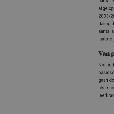
aantal 
afgelop
2003/20
daling 
aantal 
laatste 
Van p
Niet ie
basissc
gaan do
als man
leerkra