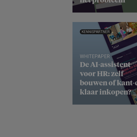
het probleem
KENNISPARTNER
WHITEPAPER
De AI-assistent
voor HR: zelf
bouwen of kant-
klaar inkopen?