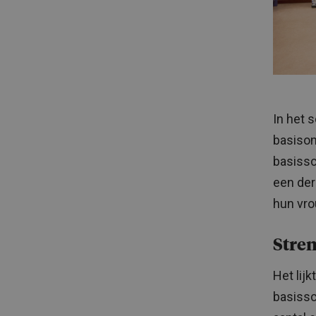
In het 
basison
basissc
een der
hun vro
Stren
Het lijk
basissc