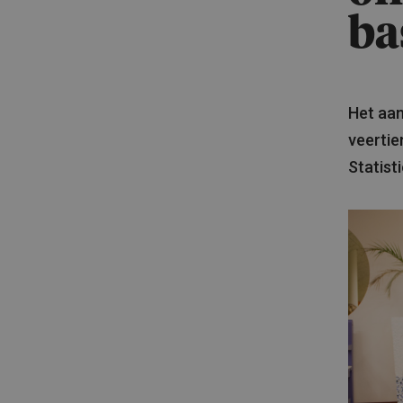
ba
Het aan
veertie
Statist