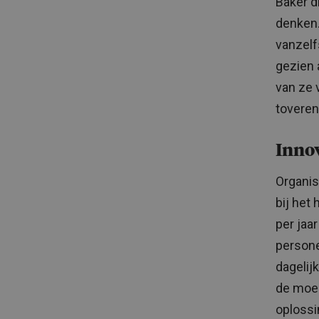
Baker dr
denken.
vanzelf
gezien 
van ze 
toveren
Inno
Organis
bij het
per jaa
persone
dagelij
de moei
oploss