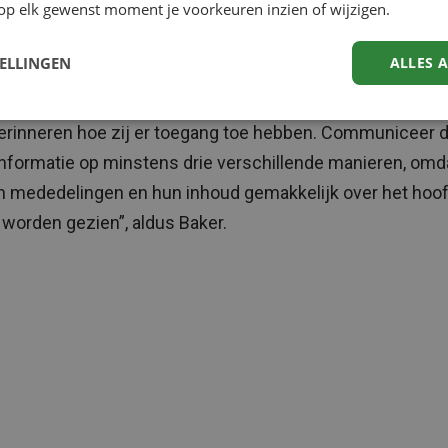
op elk gewenst moment je voorkeuren inzien of wijzigen.
 hebben, geeft ze de mogelijkheid om uit te drukken hoe
elen zonder dat ze bang hoeven zijn dat dat intern in de
TELLINGEN
ALLES 
atie belandt. “Als je al een ondersteuningsprogramma vo
kers of iets dergelijks hebt, wil je misschien elke med
erinneren hoe zij er toegang toe hebben. Communiceer d
informatie op minstens drie verschillende manieren, omd
n mededelingen en hun inhoud gemakkelijk over het hoo
worden gezien”, aldus Baker.