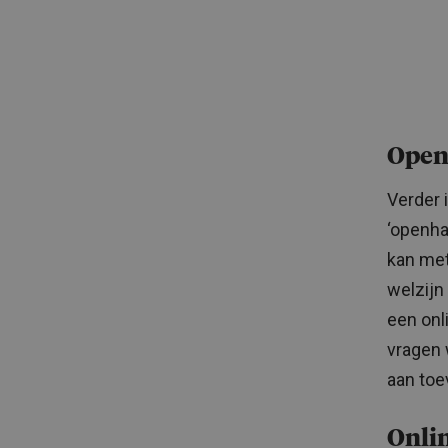
Open
Verder 
‘openha
kan met
welzijn
een onl
vragen 
aan toe
Onli