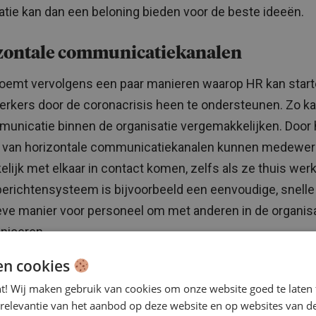
atie kan dan een ​​beloning bieden voor de beste ideeën.
zontale communicatiekanalen
oemt vervolgens een paar manieren waarop HR kan star
kers door de coronacrisis heen te ondersteunen. Zo k
unicatie binnen de organisatie vergemakkelijken. Door 
 van horizontale communicatiekanalen kunnen medewer
lijk met elkaar in contact komen, zelfs als ze thuis wer
berichtensysteem is bijvoorbeeld een eenvoudige, snelle
eve manier voor personeel om met anderen in de organisa
iceren.
en cookies
rne vertrouwenspersoon
nt! Wij maken gebruik van cookies om onze website goed te laten 
terne vertrouwenspersoon tot wie medewerkers anonie
 relevantie van het aanbod op deze website en op websites van d