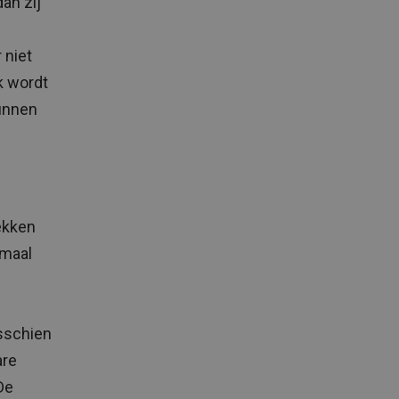
dan zij
 niet
k wordt
kunnen
ekken
nmaal
isschien
are
De