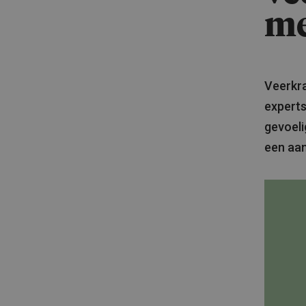
me
Veerkra
experts
gevoeli
een aan