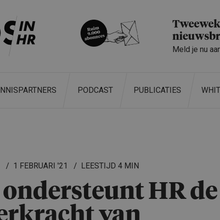
Tweeweke
nieuwsbr
Meld je nu aa
ENNISPARTNERS
PODCAST
PUBLICATIES
WHI
L
1 FEBRUARI '21
4 MIN
 ondersteunt HR de
erkracht van