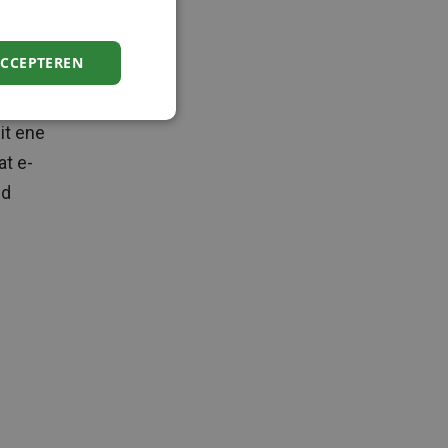
 ze
ACCEPTEREN
or
ewerker
it ene
at e-
fd