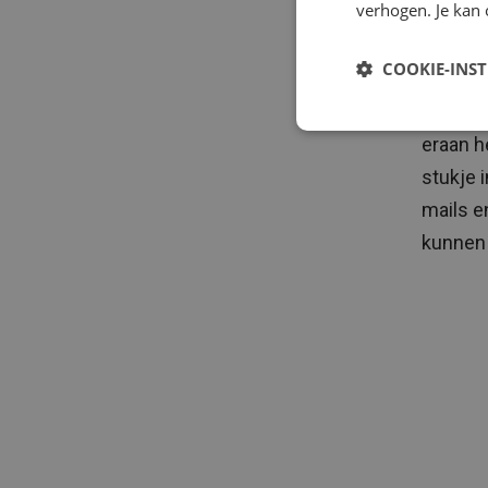
verhogen. Je kan 
toegang
zich vo
COOKIE-INS
organis
medewer
eraan h
stukje 
mails e
kunnen 