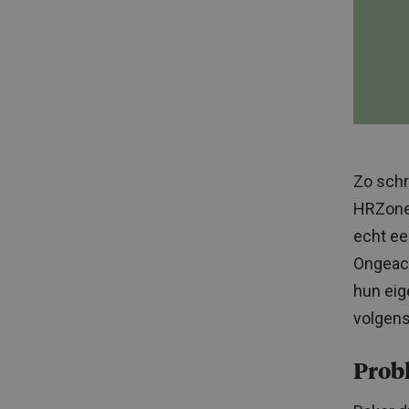
Zo schr
HRZone
echt ee
Ongeach
hun eig
volgens
Prob