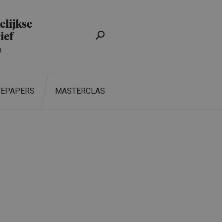
lijkse
ief
n
TEPAPERS
MASTERCLASS
ZOEKEN