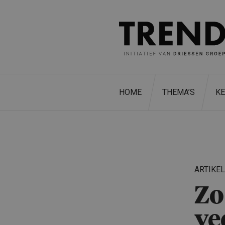
HOME
THEMA’S
K
ARTIKE
Zo
ve