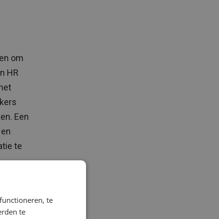
ten om
an HR
het
kers
ken. Een
 en
tie te
functioneren, te
m
erden te