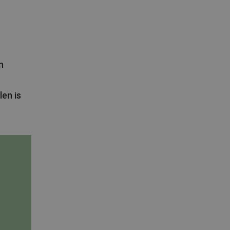
n
len is