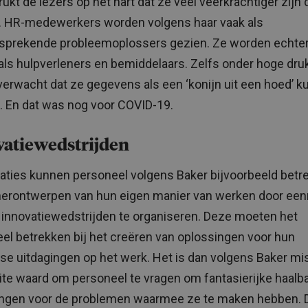
ukt de lezers op het hart dat ze veel veerkrachtiger zijn 
 HR-medewerkers worden volgens haar vaak als
sprekende probleemoplossers gezien. Ze worden echter
als hulpverleners en bemiddelaars. Zelfs onder hoge dru
verwacht dat ze gegevens als een ‘konijn uit een hoed’ 
. En dat was nog voor COVID-19.
vatiewedstrijden
aties kunnen personeel volgens Baker bijvoorbeeld betr
 herontwerpen van hun eigen manier van werken door ee
r innovatiewedstrijden te organiseren. Deze moeten het
el betrekken bij het creëren van oplossingen voor hun
kse uitdagingen op het werk. Het is dan volgens Baker m
te waard om personeel te vragen om fantasierijke haalb
ingen voor de problemen waarmee ze te maken hebben. 