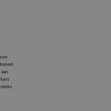
-
Deze
tioneel
n aan
rkers
slinks