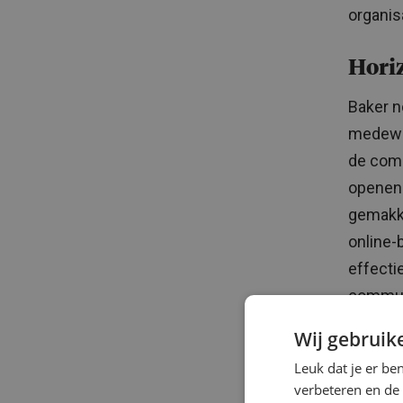
organis
Hori
Baker n
medewer
de comm
openen
gemakke
online-
effecti
commun
Wij gebruik
Exte
Leuk dat je er be
Een ex
verbeteren en de