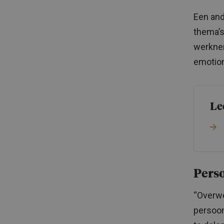
Een and
thema’s
werknem
emotion
Le
Perso
“Overwe
persoon