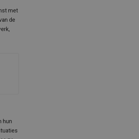
omst met
 van de
erk,
m hun
ituaties