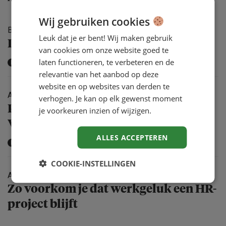
Wij gebruiken cookies
BRANDED
7 AUG '26
Leuk dat je er bent! Wij maken gebruik
De vacature is niet het probleem
van cookies om onze website goed te
laten functioneren, te verbeteren en de
KENNISPARTNER
relevantie van het aanbod op deze
website en op websites van derden te
ARTIKEL
31 JUL '26
verhogen. Je kan op elk gewenst moment
Personeels­te­korten oplossen?
je voorkeuren inzien of wijzigen.
Vergeet gepensio­neerden niet
ALLES ACCEPTEREN
KENNISPARTNER
COOKIE-INSTELLINGEN
ARTIKEL
31 JUL '26
Zo voorkom je dat werkgeluk een HR-
project blijft