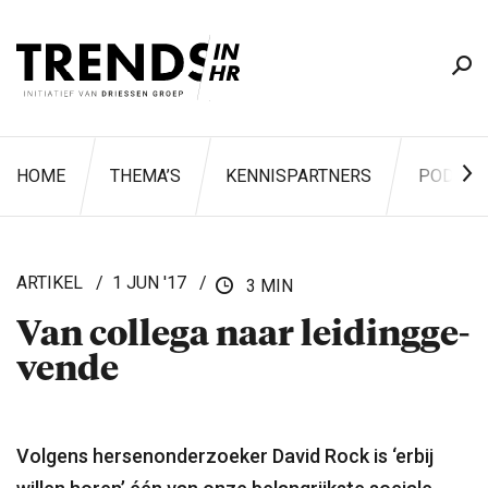
HOME
THEMA’S
KENNISPARTNERS
PODCAS
ARTIKEL
1 JUN '17
3 MIN
Van collega naar leidingge­
ZOEKEN
vende
Volgens hersenonderzoeker David Rock is ‘erbij