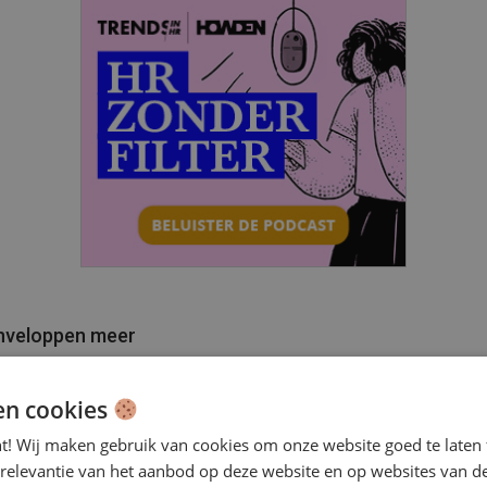
nveloppen meer
werkers van de Lumens Groep doen zoveel mogelijk zelf
aliseerde processen. Wat het HRM-deel betreft zegt Van 
en cookies
 ‘Bijna alle formulieren zijn gedigitaliseerd. De
nt! Wij maken gebruik van cookies om onze website goed te laten 
administratie wordt door Driessen afgehandeld. Mensen k
 relevantie van het aanbod op deze website en op websites van d