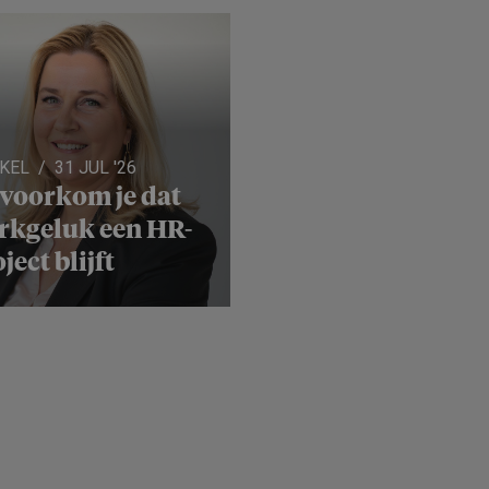
IKEL
31 JUL '26
 voorkom je dat
rkgeluk een HR-
ject blijft