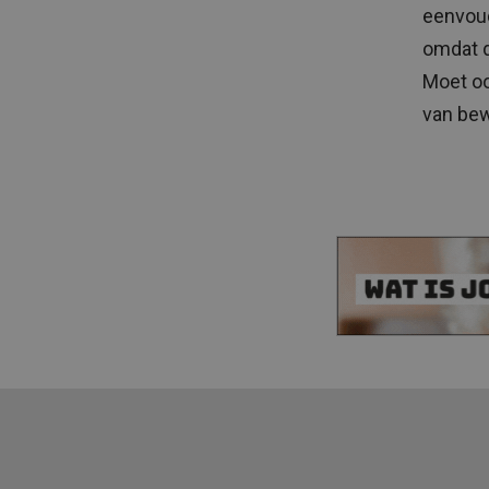
eenvoud
omdat d
Moet oo
van bew