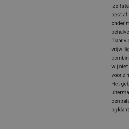
‘zelfst
best af 
onder m
behalve
‘Daar v
vrijwill
combina
wij nie
voor z’
Het geb
uiterma
central
bij kla