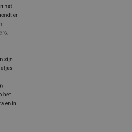
en het
mondt er
en
ers.
n
n zijn
netjes
En
p het
ra en in