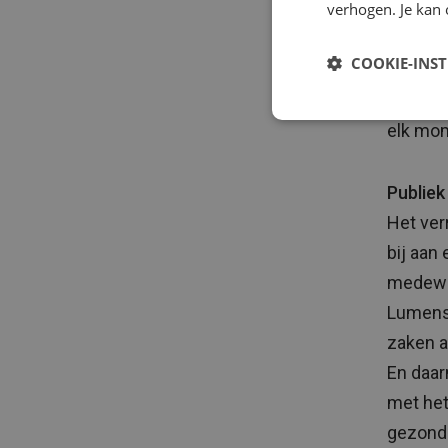
verhogen. Je kan 
een mail
verzuim
COOKIE-INS
hoeven 
verzoek
elk mom
Publiek
Het ver
bij aan
medewer
Lumens 
zaken a
En daar
met het
gezondh