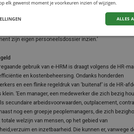
op elk gewenst moment je voorkeuren inzien of wijzigen.
tje als de loonstrook klaar staat. Registratie van uren, ve
: alles is aan de achterkant via AFAS aan elkaar gekoppeld
TELLINGEN
ALLES 
geen enveloppen meer heen en weer met formulieren,
en en verslagen. En iedereen kan vanaf zijn werkplek of 
ent zijn eigen personeelsdossier inzien.’
 geld
regaande gebruik van e-HRM is draagt volgens de HR-m
 efficiëntie en kostenbeheersing. Ondanks honderden
kers en een flinke regeldruk van ‘buitenaf’ is de HR-afde
klein. ’Een manager, een medewerker die zich bezig ho
ls secundaire arbeidsvoorwaarden, outplacement, contra
naast nog een groepje peoplemanagers, die zich bezigh
 totale welzijn van mensen, op het gebied van
eid,verzuim en inzetbaarheid. Die kunnen er, vanwege d