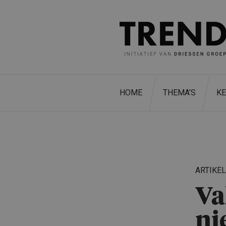
HOME
THEMA’S
K
ARTIKE
Va
ni