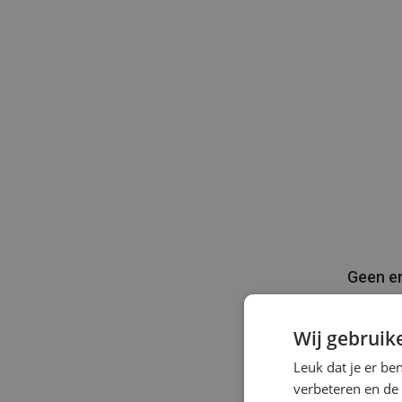
Geen e
De mede
gedigit
Wij gebruik
Heijden:
Leuk dat je er be
salaris
verbeteren en de