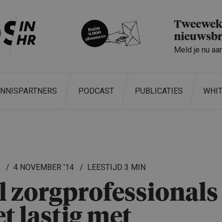
Tweeweke
nieuwsbr
Meld je nu aa
ENNISPARTNERS
PODCAST
PUBLICATIES
WHI
L
4 NOVEMBER '14
3 MIN
l zorgprofes­si­o­nals
et lastig met