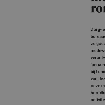
r
Zorg- e
bureau
ze goed
medewe
verantw
‘person
bij Lum
van dez
onze me
hoofdka
activite