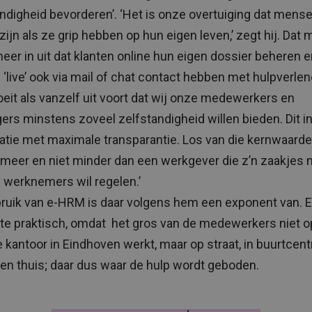
andigheid bevorderen’. ‘Het is onze overtuiging dat mens
zijn als ze grip hebben op hun eigen leven,’ zegt hij. Dat 
eer in uit dat klanten online hun eigen dossier beheren 
 ‘live’ ook via mail of chat contact hebben met hulpverlen
loeit als vanzelf uit voort dat wij onze medewerkers en
igers minstens zoveel zelfstandigheid willen bieden. Dit i
tie met maximale transparantie. Los van die kernwaarde
t meer en niet minder dan een werkgever die z’n zaakjes 
n werknemers wil regelen.’
ruik van e-HRM is daar volgens hem een exponent van. 
te praktisch, omdat het gros van de medewerkers niet o
e kantoor in Eindhoven werkt, maar op straat, in buurtcent
nten thuis; daar dus waar de hulp wordt geboden.