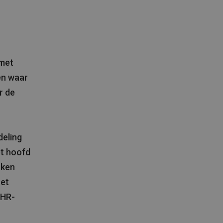
 met
en waar
r de
deling
et hoofd
aken
het
 HR-