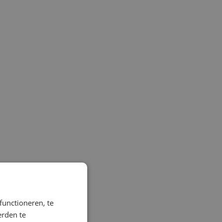
, in
der
functioneren, te
rijgen
erden te