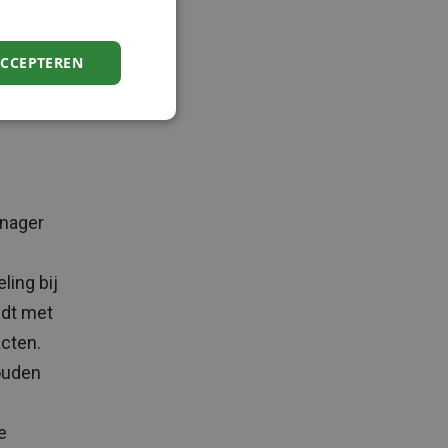
rlof en
. Er
ACCEPTEREN
thuis op
anager
ling bij
udt met
cten.
ouden
e