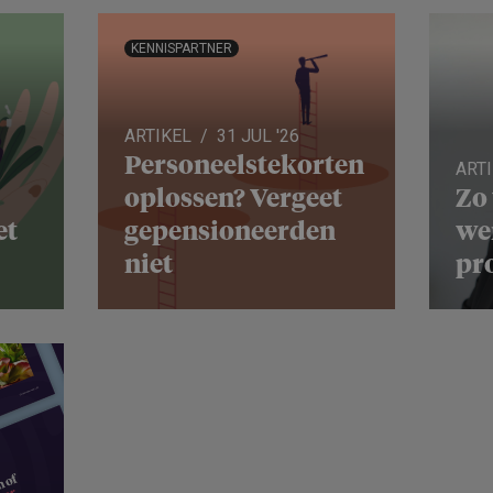
KENNISPARTNER
ARTIKEL
31 JUL '26
Personeels­te­korten
ART
oplossen? Vergeet
Zo
et
gepensio­neerden
we
niet
pro