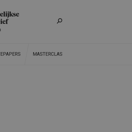
lijkse
ief
n
TEPAPERS
MASTERCLASS
ZOEKEN