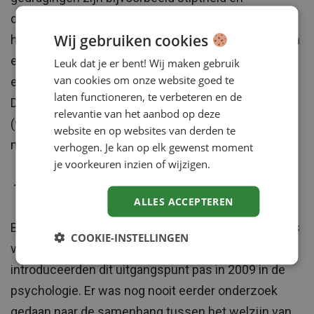
doorzettingsvermogen. Volgens het onderzoek
Wij gebruiken cookies
hebben medewerkers die weinig uitstellen, stipt zijn
en doorzettingsvermogen hebben meer
Leuk dat je er bent! Wij maken gebruik
van cookies om onze website goed te
eigenwaarde en minder burn-outsymptomen.
laten functioneren, te verbeteren en de
Daarnaast zijn ze vitaler en presteren ze subjectief
relevantie van het aanbod op deze
(volgens hen zelf) beter vergeleken met mensen
website en op websites van derden te
met een meer negatief tijdgericht gedrag.
verhogen. Je kan op elk gewenst moment
je voorkeuren inzien of wijzigen.
De tijd als vriend
ALLES ACCEPTEREN
Belangrijk is of medewerkers de tijd als vriend of als
COOKIE-INSTELLINGEN
vijand beschouwen. Poolse wetenschappers
introduceerden dit uitgangspunt pas in 2009 in de
psychologie. Er was nog nooit eerder onderzoek
gedaan naar de samenhang tussen het welzijn van