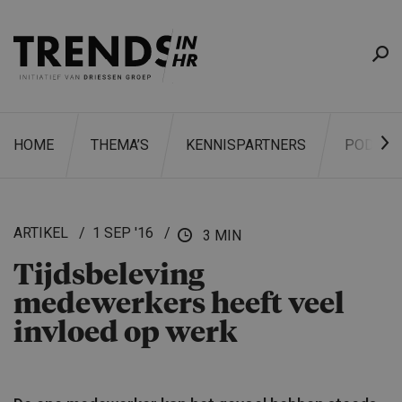
HOME
THEMA’S
KENNISPARTNERS
PODCAS
ARTIKEL
1 SEP '16
3 MIN
Tijdsbele­ving
ZOEKEN
medewerkers heeft veel
invloed op werk