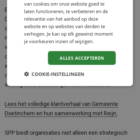
van cookies om onze website goed te
Een inspirerend voorbeeld is de Gemeente
laten functioneren, te verbeteren en de
relevantie van het aanbod op deze
Doetinchem, waar SPP succesvol werd ingezet
website en op websites van derden te
dankzij maatwerk en workshops in samenwerking
verhogen. Je kan op elk gewenst moment
met Reijn. HR-adviseur Esmeralda Buré vertelt: “De
je voorkeuren inzien of wijzigen.
workshops zorgden voor breed draagvlak binnen de
organisatie.” Strategieadviseur Thijs Boonman vult
ALLES ACCEPTEREN
aan: “Voor het eerst hebben we een compleet
COOKIE-INSTELLINGEN
overzicht van ons personeelsbestand, wat onze
strategische beslissingen heeft verbeterd.”
Lees het volledige klantverhaal van Gemeente
Doetinchem en hun samenwerking met Reijn.
SPP biedt organisaties niet alleen een strategisch