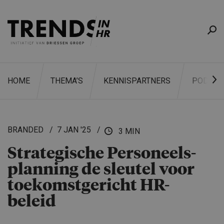
HOME
THEMA’S
KENNISPARTNERS
PODCAS
BRANDED
7 JAN '25
3 MIN
Strategi­sche Personeels­
ZOEKEN
plan­ning de sleutel voor
toekomst­ge­richt HR-
beleid