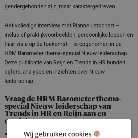
gendergebonden zijn, maar karaktergedreven.
Het volledige interview met Rianne Letschert –
inclusief praktijkvoorbeelden, persoonlijke lessen en
haar visie op de toekomst – is opgenomen in de
HRM Barometer thema-special Nieuw leiderschap.
Deze publicatie van Reijn en Trends in HR bundelt
cijfers, analyses en inzichten over Nieuw
leiderschap.
Vraag de HRM Barometer thema-
special Nieuw leiderschap van
Trends in HR en Reijn aan en
ontdek:
Wij gebruiken cookies
Wat medewerkers écht verwachten van hun