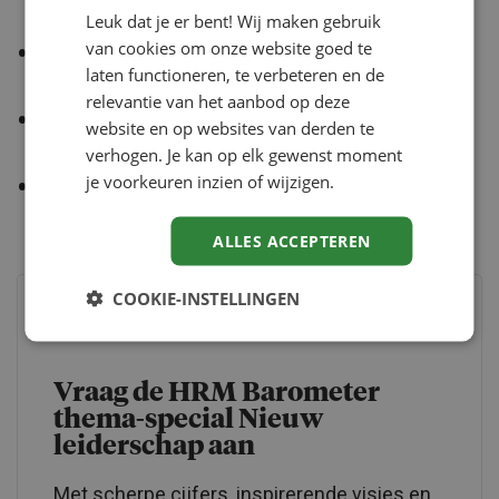
leidinggevende.
Leuk dat je er bent! Wij maken gebruik
van cookies om onze website goed te
Hoe je als HR blinde vlekken in leiderschap
laten functioneren, te verbeteren en de
blootlegt.
relevantie van het aanbod op deze
Waarom vertrouwen, voorbeeldgedrag en
website en op websites van derden te
veiligheid onmisbaar zijn.
verhogen. Je kan op elk gewenst moment
je voorkeuren inzien of wijzigen.
Wat experts als Patrick van Veen en Gea Peper
zeggen over nieuw leiderschap.
ALLES ACCEPTEREN
COOKIE-INSTELLINGEN
Nieuwsgierig geworden?
Vraag de HRM Barometer
thema-special Nieuw
leiderschap aan
Met scherpe cijfers, inspirerende visies en