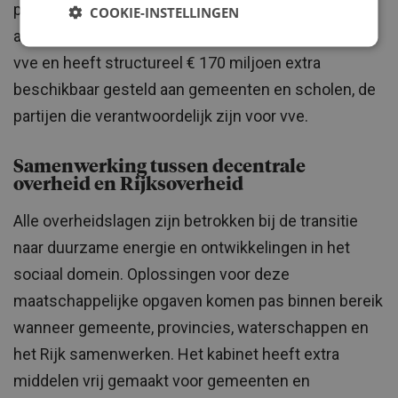
plaatsen voor alle kinderen met een risico op een
COOKIE-INSTELLINGEN
achterstand. Het kabinet benadrukt het belang van
vve en heeft structureel € 170 miljoen extra
beschikbaar gesteld aan gemeenten en scholen, de
partijen die verantwoordelijk zijn voor vve.
Samenwerking tussen decentrale
overheid en Rijksoverheid
Alle overheidslagen zijn betrokken bij de transitie
naar duurzame energie en ontwikkelingen in het
sociaal domein. Oplossingen voor deze
maatschappelijke opgaven komen pas binnen bereik
wanneer gemeente, provincies, waterschappen en
het Rijk samenwerken. Het kabinet heeft extra
middelen vrij gemaakt voor gemeenten en