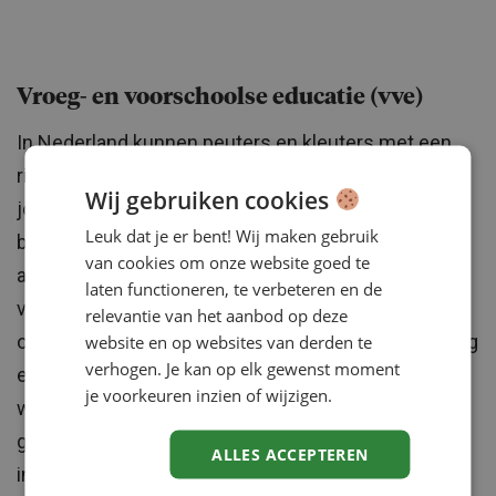
Vroeg- en voorschoolse educatie (vve)
In Nederland kunnen peuters en kleuters met een
risico op een taal- of ontwikkelachterstand in hun
Wij gebruiken cookies
jonge jaren door vve worden ondersteund. Hierdoor
Leuk dat je er bent! Wij maken gebruik
beginnen zij de basisschool niet met een (grote)
van cookies om onze website goed te
achterstand. De situatie in Nederland is voor
laten functioneren, te verbeteren en de
verbetering vatbaar: de kwaliteit kan hoger, het
relevantie van het aanbod op deze
opleidingsniveau van vve-medewerkers kan omhoog
website en op websites van derden te
verhogen. Je kan op elk gewenst moment
en kinderen kunnen meer uren volgen. Daarnaast
je voorkeuren inzien of wijzigen.
wordt niet altijd de doelgroep bereikt: niet alle
gemeenten hebben hun doelgroep goed in beeld en
ALLES ACCEPTEREN
in een kwart van de gemeenten zijn niet genoeg