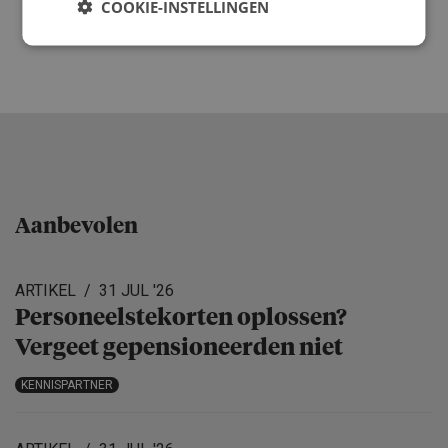
COOKIE-INSTELLINGEN
Aanbevolen
ARTIKEL
31 JUL '26
Personeels­te­korten oplossen?
Vergeet gepensio­neerden niet
KENNISPARTNER