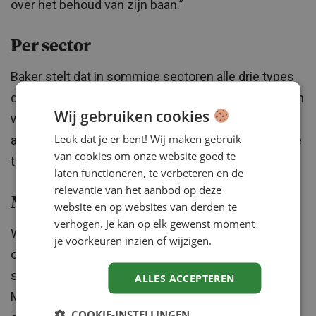
over het behoud van zijn baan.”
Per sector
Baker stelt dat in sommige sectoren alle drie types
qua werkethiek te vinden zijn. “De ene leraar ziet zijn
Wij gebruiken cookies
werk bijvoorbeeld vooral als baan terwijl het voor de
Leuk dat je er bent! Wij maken gebruik
andere een roeping is. Een ander werkt om promotie
van cookies om onze website goed te
te maken.”
laten functioneren, te verbeteren en de
relevantie van het aanbod op deze
MBA
website en op websites van derden te
verhogen. Je kan op elk gewenst moment
Wel ziet Baker in bepaalde gevallen een duidelijkere
je voorkeuren inzien of wijzigen.
oriëntatie. “Het is bijvoorbeeld lastig om een MBA-
student te vinden die baangericht is. De meeste
ALLES ACCEPTEREN
MBA-studenten hebben een sterke focus op hun
COOKIE-INSTELLINGEN