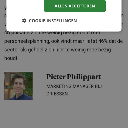
ALLES ACCEPTEREN
gaan toenemen, zou strategische
personeelsplanning in kunnen zetten om klaar te zijn
COOKIE-INSTELLINGEN
voor de toekomst. Niet alleen vindt bijna 40% dat hun
organisatie zich te weinig bezig houdt met
personeelsplanning, ook vindt maar liefst 46% dat de
sector als geheel zich hier te weinig mee bezig
houdt.
Pieter Philippart
MARKETING MANAGER BIJ
DRIESSEN