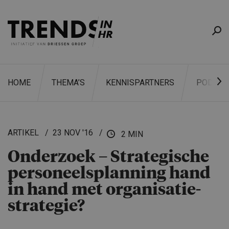
HOME
THEMA’S
KENNISPARTNERS
PODCAS
ARTIKEL
23 NOV '16
2 MIN
Onderzoek – Strategi­sche
ZOEKEN
personeels­plan­ning hand
in hand met organisa­tie­
stra­tegie?