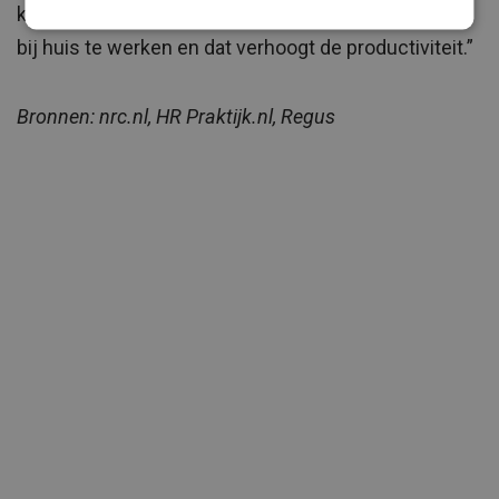
kantoor aanwezig is. Men bespaart tijd door dichter
bij huis te werken en dat verhoogt de productiviteit.”
Bronnen: nrc.nl, HR Praktijk.nl, Regus