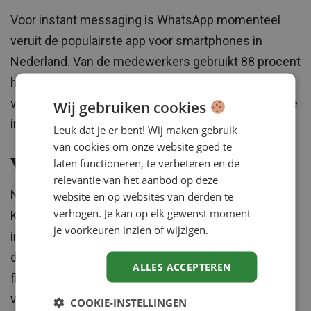
Voor instant messaging is WhatsApp momenteel
veruit de populairste app voor smartphones in
Nederland. Van de medewerkers gebruikt 88 procent
het minimaal één keer per maand. Maar 6 procent
van de Nederlandse respondenten past geen enkele
Wij gebruiken cookies
instant messaging-app zakelijk toe.
Leuk dat je er bent! Wij maken gebruik
van cookies om onze website goed te
laten functioneren, te verbeteren en de
Volledig operationeel
relevantie van het aanbod op deze
Nieuwe technologieën bieden volgens Robbert
website en op websites van derden te
verhogen. Je kan op elk gewenst moment
Klaassen van Regus oplossingen. “De groei van
je voorkeuren inzien of wijzigen.
instant messaging-apps en het makkelijk delen van
documenten online spelen een grote rol in het
ALLES ACCEPTEREN
flexibel werken. Dit betekent dat de flexwerker
volledig operationeel is, zelfs wanneer hij niet op
COOKIE-INSTELLINGEN