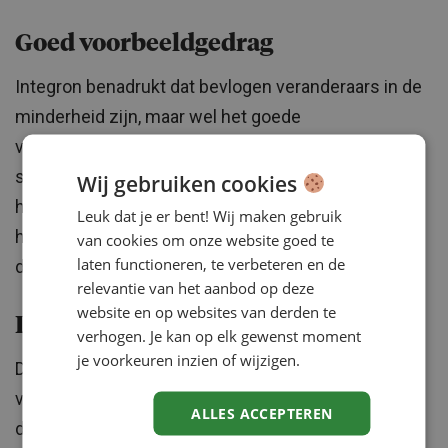
Goed voorbeeldgedrag
Integron benadrukt dat bevlogen veranderaars in de
minderheid zijn, maar wel het goede
voorbeeldgedrag laten zien. “Het loslaten van oude
succesformules, het afzetten van oogkleppen en
Wij gebruiken cookies
het stimuleren van een open en enthousiaste
Leuk dat je er bent! Wij maken gebruik
houding ten aanzien van veranderingen behoort
van cookies om onze website goed te
laten functioneren, te verbeteren en de
daartoe”, aldus de onderzoekers.
relevantie van het aanbod op deze
website en op websites van derden te
Duidelijke keuzes
verhogen. Je kan op elk gewenst moment
je voorkeuren inzien of wijzigen.
De allerbelangrijkste factor om veranderkracht te
vergroten is volgens Integron het maken van
ALLES ACCEPTEREN
duidelijke keuzes wat visie en ambities betreft.