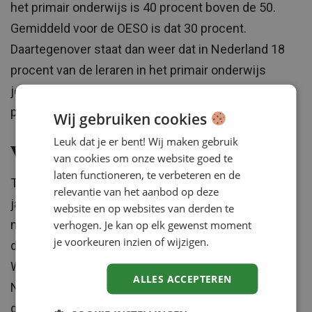
het primair onderwijs is 40 procent boven de 50.
Gemiddeld voor de OESO is dat 30 procent.
Daartegenover staat dan weer dat in Nederland 18
procent van de leraren in het primair onderwijs
jonger is dan 30. Voor de gehele OESO is dat 13
procent.
Wij gebruiken cookies
Leuk dat je er bent! Wij maken gebruik
Vrouwen met hoger onderwijs
van cookies om onze website goed te
laten functioneren, te verbeteren en de
Tegen de helft van de vrouwen tussen de 25 en 34
relevantie van het aanbod op deze
jaar heeft hoger onderwijs gehad. Dat is 3 procent
website en op websites van derden te
meer dan het OESO-gemiddelde en 9 procent meer
verhogen. Je kan op elk gewenst moment
je voorkeuren inzien of wijzigen.
dan het percentage mannen met hoger onderwijs.
Wel blijft het inkomen van deze vrouwen ook in
ALLES ACCEPTEREN
Nederland nog steeds onder de maat. Zij verdienen
gemiddeld 83 procent van wat mannen met