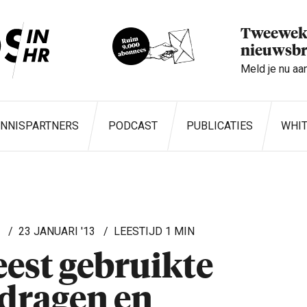
Tweeweke
nieuwsbr
Meld je nu aa
ENNISPARTNERS
PODCAST
PUBLICATIES
WHI
L
23 JANUARI '13
1 MIN
est gebruikte
dragen en