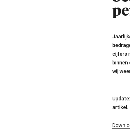
pe
Jaarlij
bedrage
cijfers
binnen 
wij weer
Update:
artikel.
Downloa