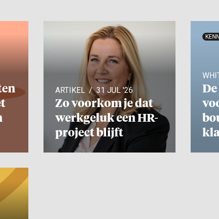
KENN
WHI
ten
De 
ARTIKEL
31 JUL '26
t
Zo voorkom je dat
voo
n
werkgeluk een HR-
bo
project blijft
kl