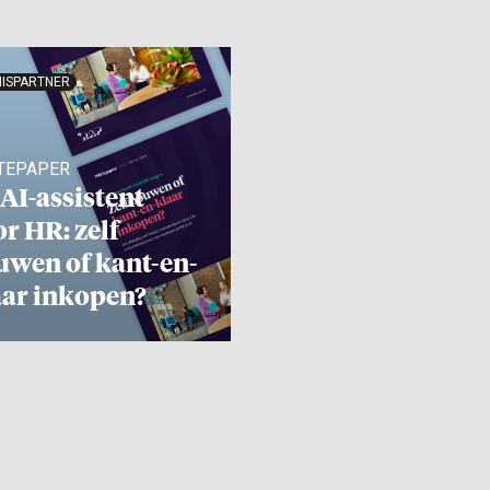
ISPARTNER
TEPAPER
AI-assistent
r HR: zelf
uwen of kant-en-
aar inkopen?