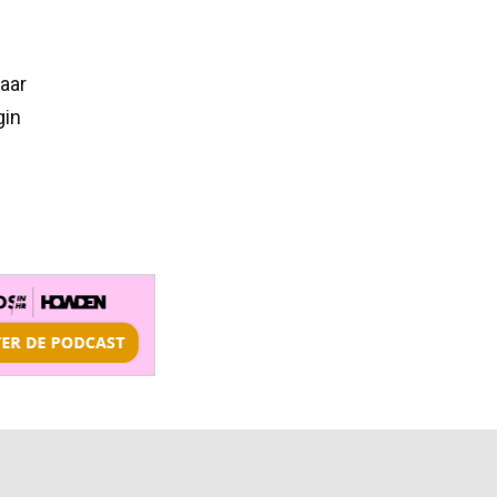
aar
gin