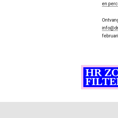
en per
Ontvang
info@dr
februar