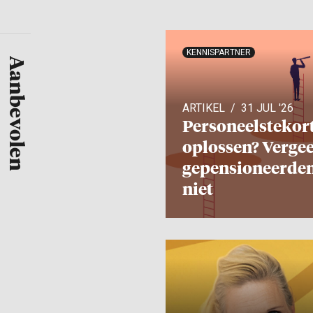
KENNISPARTNER
Aanbevolen
ARTIKEL
31 JUL '26
Personeels­te­kor
oplossen? Vergee
gepensio­neerde
niet