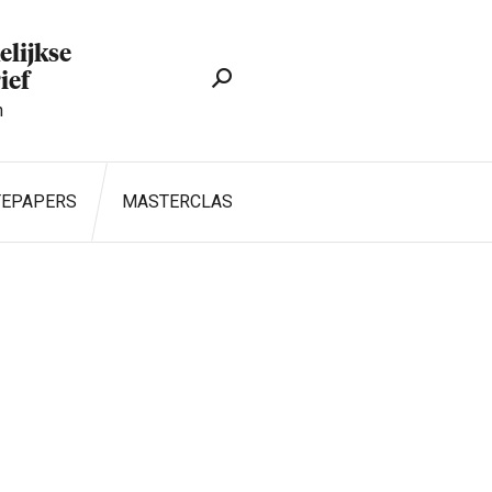
lijkse
ief
n
TEPAPERS
MASTERCLASS
ZOEKEN