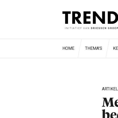
HOME
THEMA’S
K
ARTIKE
Me
be