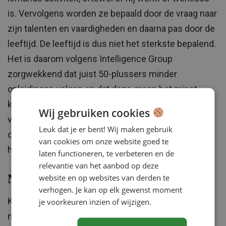
is. Vervolgens worden ze bepaald door de vraag naar
zijn talenten en vaardigheden en daarna pas door de
leeftijd. De leeftijd is dus niet het sterkste bepalend.
Het is daarom volgens Intelligence Group
zorgwekkend dat juist 50-plussers minder
opleidingen volgen en dat deze groep het minst
kiest voor opleidingen die hun arbeidsmarktkans
Wij gebruiken cookies
vergroten (29 procent van de degenen die een
Leuk dat je er bent! Wij maken gebruik
opleiding volgden). Daarmee werken de 50-plussers
van cookies om onze website goed te
het minst aan hun eigen employability.
laten functioneren, te verbeteren en de
relevantie van het aanbod op deze
website en op websites van derden te
Niet-gangbare maatregelen
verhogen. Je kan op elk gewenst moment
Kooter stelt dat deze zorgwekkende ontwikkeling
je voorkeuren inzien of wijzigen.
misschien om niet-gangbare maatregelen vraagt.