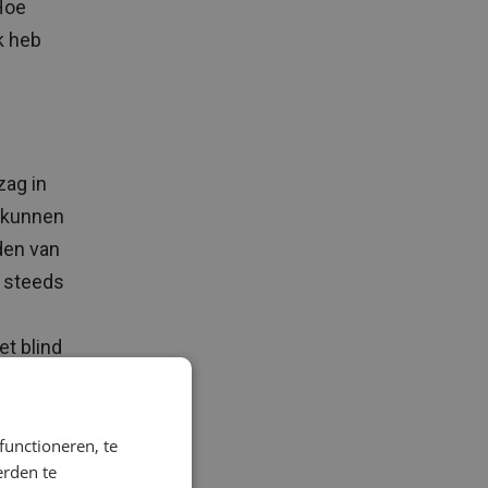
Hoe
k heb
zag in
e kunnen
den van
g steeds
et blind
.
r niet
zien te
functioneren, te
erden te