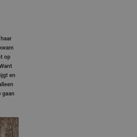
 haar
o kwam
ht op
 Want
ijgt en
alleen
te gaan