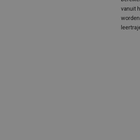
vanuit 
worden 
leertraj