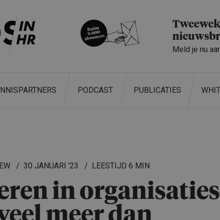
Tweeweke
nieuwsbr
Meld je nu aa
ENNISPARTNERS
PODCAST
PUBLICATIES
WHI
IEW
30 JANUARI '23
6 MIN
eren in organisa­ties
veel meer dan