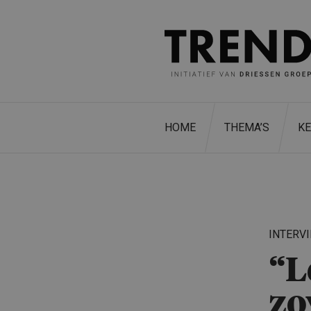
HOME
THEMA’S
K
INTERV
“L
zo