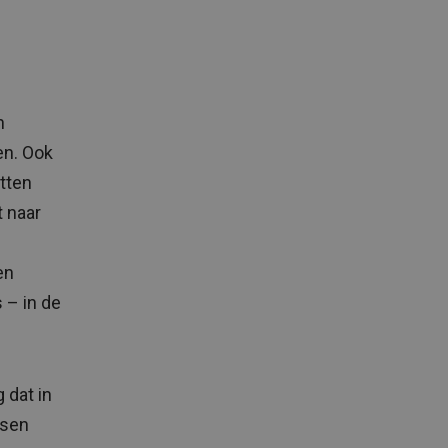
n
en. Ook
itten
 naar
en
 – in de
 dat in
nsen