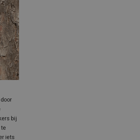
 door
e
ers bij
 te
r iets