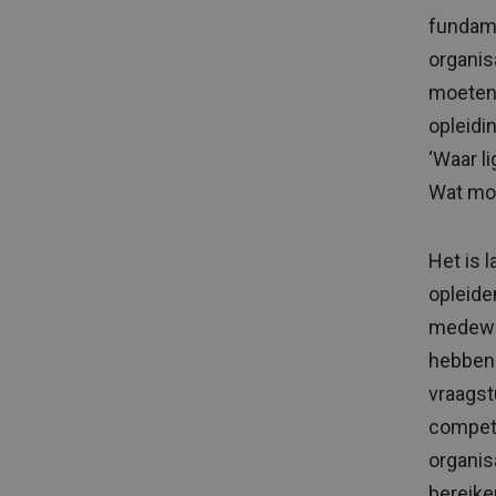
fundame
organis
moeten 
opleidi
‘Waar l
Wat moe
Het is 
opleide
medewer
hebben.
vraagst
compet
organis
bereike