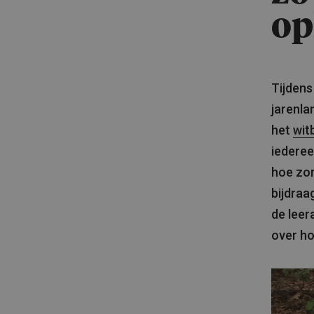
op
Tijdens
jarenla
het
wit
iederee
hoe zor
bijdraa
de leer
over ho