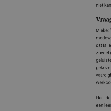
niet ka
Vraag
Mieke: 
medewer
dat is l
zoveel 
geluist
gekozen
vaardig
werkcon
Haal de
een lee