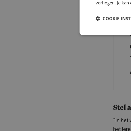
verhogen. Je kan 
COOKIE-INS
Stel 
“In het
het ler