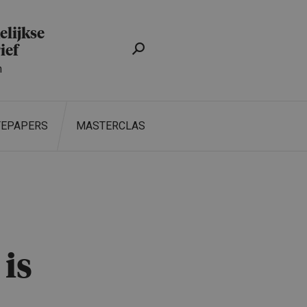
lijkse
ief
n
TEPAPERS
MASTERCLASS
ZOEKEN
 is