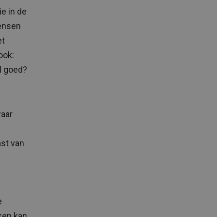
e in de
mensen
et
ook:
el goed?
waar
ast van
e
ken kan