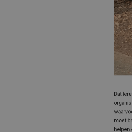
Dat ler
organis
waarvoo
moet br
helpen 