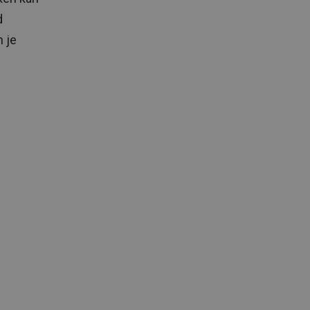
d
 je