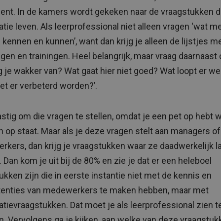
nt. In de kamers wordt gekeken naar de vraagstukken di
atie leven. Als leerprofessional niet alleen vragen ‘wat 
kennen en kunnen’, want dan krijg je alleen de lijstjes m
ngen en trainingen. Heel belangrijk, maar vraag daarnaast 
ig je wakker van? Wat gaat hier niet goed? Wat loopt er w
t er verbeterd worden?’.
lastig om die vragen te stellen, omdat je een pet op hebt 
n op staat. Maar als je deze vragen stelt aan managers of
kers, dan krijg je vraagstukken waar ze daadwerkelijk l
 Dan kom je uit bij de 80% en zie je dat er een heleboel
ukken zijn die in eerste instantie niet met de kennis en
enties van medewerkers te maken hebben, maar met
atievraagstukken. Dat moet je als leerprofessional zien t
n. Vervolgens ga je kijken, aan welke van deze vraagstuk