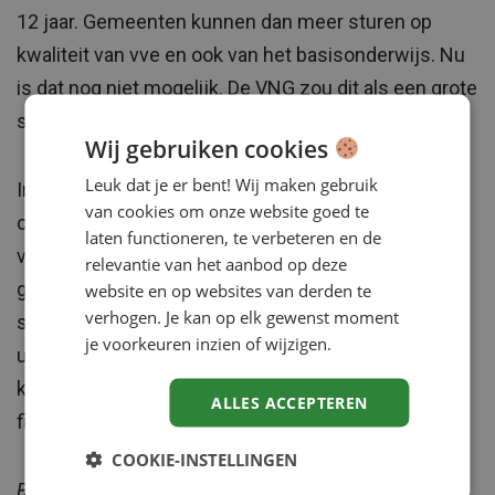
12 jaar. Gemeenten kunnen dan meer sturen op
kwaliteit van vve en ook van het basisonderwijs. Nu
is dat nog niet mogelijk. De VNG zou dit als een grote
stap vooruit zien.
Wij gebruiken cookies
Leuk dat je er bent! Wij maken gebruik
In Amsterdam en Rotterdam zijn goede initiatieven
van cookies om onze website goed te
ontwikkeld om de basisvoorzieningen voor vve te
laten functioneren, te verbeteren en de
verbeteren. Er is al een start gemaakt met
relevantie van het aanbod op deze
geïntegreerde voorzieningen op verschillende
website en op websites van derden te
verhogen. Je kan op elk gewenst moment
scholen en dit wordt in het najaar nog verder
je voorkeuren inzien of wijzigen.
uitgebreid. Zij lopen hiermee vooruit op het
kabinetsbesluit harmonisering van de
ALLES ACCEPTEREN
financieringsstromen voorschoolse periode.
COOKIE-INSTELLINGEN
Bron: Binnenlands Bestuur