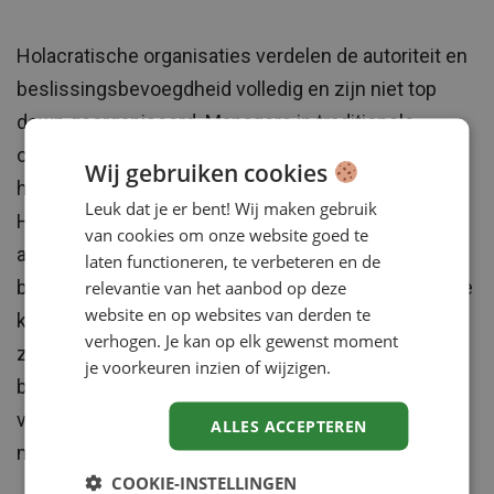
Holacratische organisaties verdelen de autoriteit en
beslissingsbevoegdheid volledig en zijn niet top
down georganiseerd. Managers in traditionele
organisaties kunnen beslissingen delegeren, maar
Wij gebruiken cookies
hebben het uiteindelijk toch voor het zeggen.
Leuk dat je er bent! Wij maken gebruik
Holacratie betekent een werkelijke verdeling van de
van cookies om onze website goed te
autoriteit, waarbij degene die het dichtstbij zit,
laten functioneren, te verbeteren en de
beslist. Daarnaast zijn teams zelf-georganiseerd. Ze
relevantie van het aanbod op deze
website en op websites van derden te
krijgen een doel en besluiten via intern overleg hoe
verhogen. Je kan op elk gewenst moment
ze dat doel het beste kunnen bereiken. Dit alles
je voorkeuren inzien of wijzigen.
betekent dat de traditionele hiërarchie wordt
vervangen door een reeks onderling verbonden,
ALLES ACCEPTEREN
maar autonome teams (‘cirkels’).
COOKIE-INSTELLINGEN