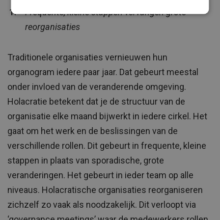
Frequente, kleine stappen vervangen grote
reorganisaties
Traditionele organisaties vernieuwen hun
organogram iedere paar jaar. Dat gebeurt meestal
onder invloed van de veranderende omgeving.
Holacratie betekent dat je de structuur van de
organisatie elke maand bijwerkt in iedere cirkel. Het
gaat om het werk en de beslissingen van de
verschillende rollen. Dit gebeurt in frequente, kleine
stappen in plaats van sporadische, grote
veranderingen. Het gebeurt in ieder team op alle
niveaus. Holacratische organisaties reorganiseren
zichzelf zo vaak als noodzakelijk. Dit verloopt via
‘governance meetings’ waar de medewerkers rollen