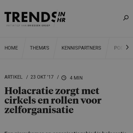
HOME
THEMA’S
KENNISPARTNERS
PODCAS
ARTIKEL
23 OKT '17
4 MIN
Holacratie zorgt met
ZOEKEN
cirkels en rollen voor
zelforga­ni­satie