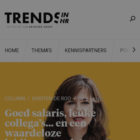
HOME
THEMA’S
KENNISPARTNERS
PODCAS
ZOEKEN
COLUMN
KIRSTEN DE ROO
4 MIN
Goed salaris, leuke
collega’s… en een
waardeloze