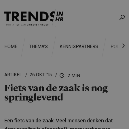
HOME
THEMA’S
KENNISPARTNERS
PODCAS
ARTIKEL
26 OKT '15
2 MIN
Fiets van de zaak is nog
ZOEKEN
springle­vend
Een fiets van de zaak. Veel mensen denken dat