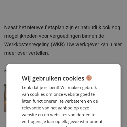
Naast het nieuwe fietsplan zijn er natuurlijk ook nog
mogelijkheden voor vergoedingen binnen de
Werkkostenregeling (WKR). Uw werkgever kan u hier
meer over vertellen.
Bron: Natuur & Milieu, Belastingdienst
Wij gebruiken cookies
Leuk dat je er bent! Wij maken gebruik
Pieter Philippart
van cookies om onze website goed te
MARKETING MANAGER BIJ
laten functioneren, te verbeteren en de
DRIESSEN
relevantie van het aanbod op deze
website en op websites van derden te
verhogen. Je kan op elk gewenst moment