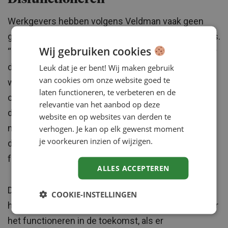
Werkgevers hebben volgens Veldman vaak geen
grip op de verstoorde gezondheid van medewerkers.
Wij gebruiken cookies
“Ze hebben er meestal ook geen verstand van. Maar
de gevolgen van de gezondheidsklachten raken het
Leuk dat je er bent! Wij maken gebruik
van cookies om onze website goed te
werk en het functioneren.” Hij heeft het bewust niet
laten functioneren, te verbeteren en de
over ‘disfunctioneren’ vanwege de zware lading van
relevantie van het aanbod op deze
dat woord. “Dan lijkt het ook alsof het aan de
website en op websites van derden te
medewerker ligt. Het gaat erom dat een werkgever
verhogen. Je kan op elk gewenst moment
je voorkeuren inzien of wijzigen.
de werknemers in staat moet stellen om goed te
functioneren. Ook als ze ziek zijn.”
ALLES ACCEPTEREN
De auteur stelt dat functioneren niet alleen in het
COOKIE-INSTELLINGEN
hier en nu moet worden bekeken. “Het gaat ook over
het functioneren in de toekomst, als er