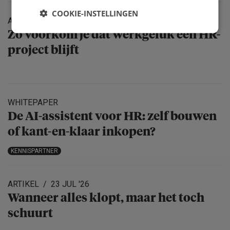
COOKIE-INSTELLINGEN
ARTIKEL
31 JUL '26
Zo voorkom je dat werkgeluk een HR-
project blijft
WHITEPAPER
De AI-assistent voor HR: zelf bouwen
of kant-en-klaar inkopen?
KENNISPARTNER
ARTIKEL
23 JUL '26
Wanneer alles klopt, maar het toch
schuurt