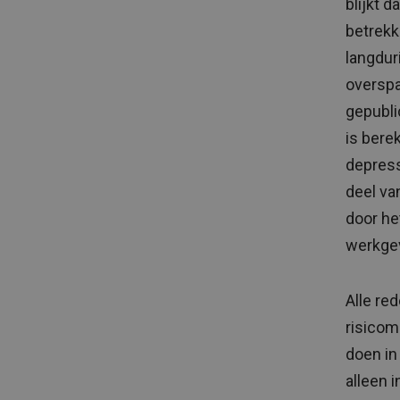
blijkt 
betrekk
langdur
overspa
gepubli
is bere
depress
deel va
door he
werkge
Alle re
risicom
doen in
alleen 