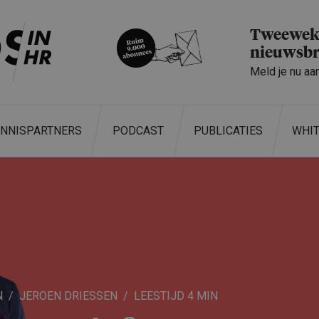
Tweeweke
nieuwsbr
Meld je nu aa
ENNISPARTNERS
PODCAST
PUBLICATIES
WHI
N
JEROEN DRIESSEN
4 MIN