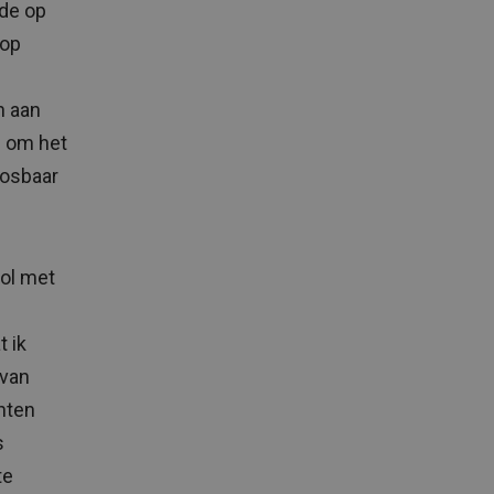
ade op
 op
n aan
g om het
oosbaar
vol met
t ik
 van
enten
s
te