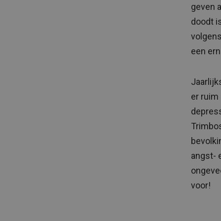
geven a
doodt i
volgens
een ern
Jaarlij
er ruim
depress
Trimbos 
bevolki
angst- 
ongevee
voor!