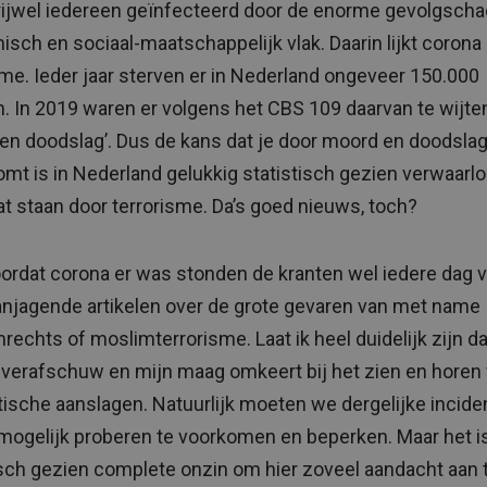
rijwel iedereen geïnfecteerd door de enorme gevolgsch
sch en sociaal-maatschappelijk vlak. Daarin lijkt corona
sme. Ieder jaar sterven er in Nederland ongeveer 150.000
 In 2019 waren er volgens het CBS 109 daarvan te wijte
en doodslag’. Dus de kans dat je door moord en doodsla
omt is in Nederland gelukkig statistisch gezien verwaarl
laat staan door terrorisme. Da’s goed nieuws, toch?
ordat corona er was stonden de kranten wel iedere dag 
njagende artikelen over de grote gevaren van met name
rechts of moslimterrorisme. Laat ik heel duidelijk zijn da
verafschuw en mijn maag omkeert bij het zien en horen
stische aanslagen. Natuurlijk moeten we dergelijke incid
mogelijk proberen te voorkomen en beperken. Maar het i
isch gezien complete onzin om hier zoveel aandacht aan 