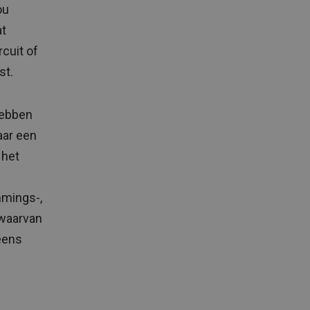
ou
at
rcuit of
st.
hebben
aar een
 het
mmings-,
 waarvan
 eens