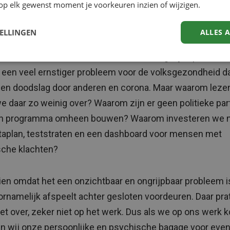
op elk gewenst moment je voorkeuren inzien of wijzigen.
ruim 500 collega’s en dat zou dus betekenen dat er onge
TELLINGEN
ALLES 
e op dit moment serieuze psychische problematiek ervare
 van de rol die de coronacrisis hierin mogelijk speelt. Dat 
een veel ernstiger probleem voor de volksgezondheid d
en doodslag door anderen en corona. Maar waarom leze
e daar zo weinig over? Waarom zijn er geen politieke part
un programma omheen bouwen? Waarom investeren we ni
taplan, teststraten en een dashboard voor mensen met
che klachten?
en omdat het een onzichtbaar en ongrijpbaar probleem i
ornamelijk afspeelt achter gesloten voordeuren. Daar pr
niet over, zeker niet op het werk. Dus als we op ons werk 
en wij onze persoonlijke en psychische bagage voor even