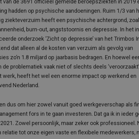
dat van de 3691 officieel gemelde beroepsziekten in 2019 
ing hadden op psychische aandoeningen. Ruim 1/3 van 
ig ziekteverzuim heeft een psychische achtergrond, zoa
nnenheid, burn-out, angststoornis en depressie. In het i
ceerde onderzoek ‘Zicht op depressie’ van het Trimbos In
kend dat alleen al de kosten van verzuim als gevolg van
ies zo’n 1.8 miljard op jaarbasis bedragen. En hoewel ee
n de problematiek vaak niet of slechts deels ‘veroorzaakt
t werk, heeft het wel een enorme impact op werkend en
vend Nederland.
den dus om hier zowel vanuit goed werkgeverschap als fi
anagement fors in te gaan investeren. Dat ga ik in ieder g
 2021. Zowel persoonlijk, maar zeker ook professioneel. 
in relatie tot onze eigen vaste en flexibele medewerkers,