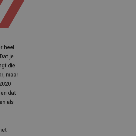
er heel
Dat je
ngt die
aar, maar
 2020
een dat
en als
het