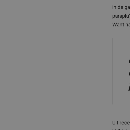
in de g
paraplu
Want nat
Uit rec