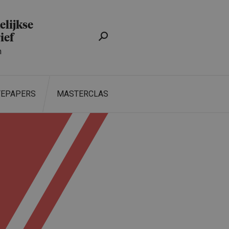
lijkse
ief
n
TEPAPERS
MASTERCLASS
ZOEKEN