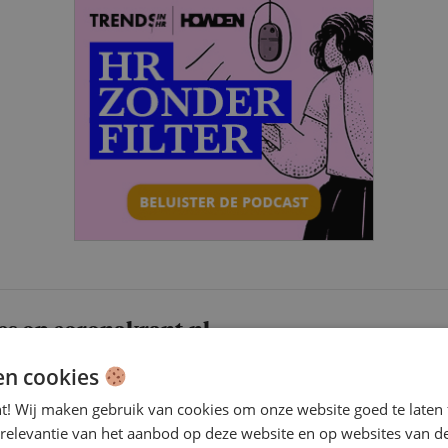
es op coronakrant.nl
en cookies
Depressief door thuiswerken? 10 tips tegen een
thuiswerkdepressie
nt! Wij maken gebruik van cookies om onze website goed te laten 
 relevantie van het aanbod op deze website en op websites van d