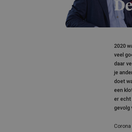
De
2020 was
veel go
daar ve
je ander
doet wa
een klo
er echt
gevolg 
Corona 