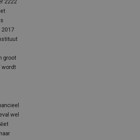
er 2222
het
ls
n 2017
stituut
n groot
’ wordt
nancieel
eval wel
Niet
 maar