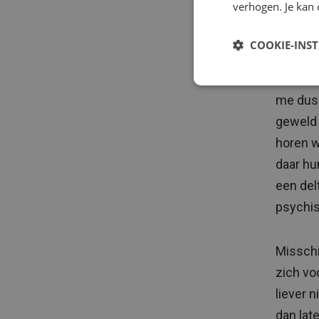
verhogen. Je kan 
Ik heb 
COOKIE-INS
zijn di
even los
me dus 
geweld 
horen w
daar h
een del
psychis
Misschi
zich vo
liever 
dan lat