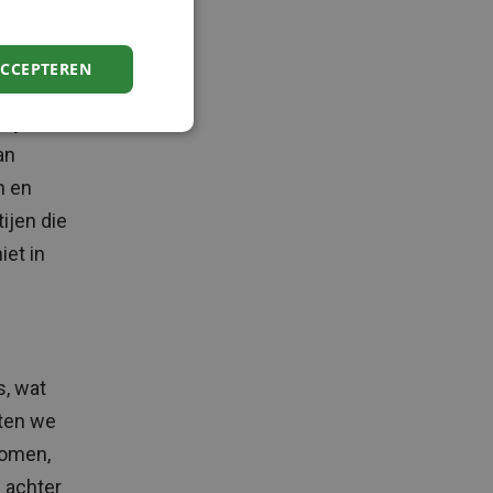
veer 100
ACCEPTEREN
n, nog
lijkt
an
n en
ijen die
et in
s, wat
aten we
komen,
 achter