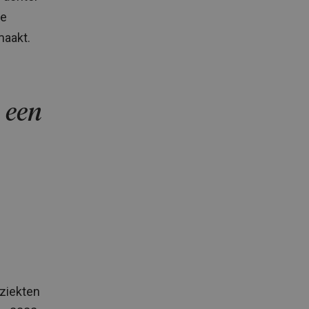
te
maakt.
 een
ziekten