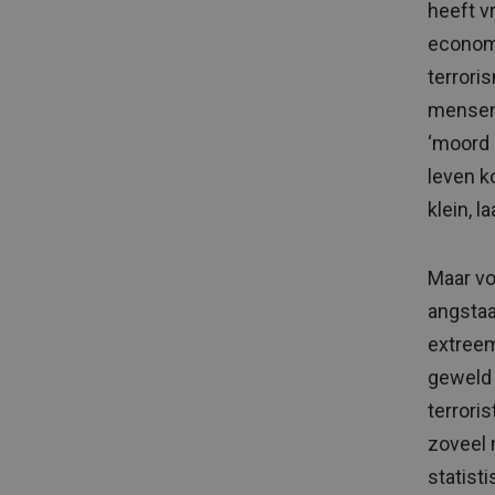
heeft v
economi
terrori
mensen.
‘moord 
leven k
klein, 
Maar vo
angstaa
extreem
geweld 
terrori
zoveel 
statist