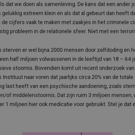
ls dat we doen als samenleving. De kans dat een ander j
s gelukkig extreem klein en als dat al gebeurt dan heeft d
 de cijfers vaak te maken met zaakjes in het criminele ci
stig probleem in de relationele sfeer. Niet met een terrori
ks sterven er wel bijna 2000 mensen door zelfdoding en 
 een half miljoen volwassenen in de leeftijd van 18 – 64 j
ieve stoornis. Bovendien komt uit recent onderzoek van
Instituut naar voren dat jaarlijks circa 20% van de totale
ng last heeft van een psychische aandoening, zoals ste
en/of middelenstoornis. Dat zijn ruim 3 miljoen mensen,
r 1 miljoen hier ook medicatie voor gebruikt. Stel je dat