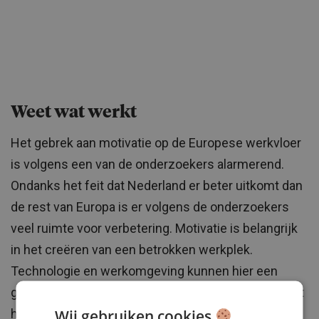
Weet wat werkt
Het gebrek aan motivatie op de Europese werkvloer
is volgens een van de onderzoekers alarmerend.
Ondanks het feit dat Nederland er beter uitkomt dan
de rest van Europa is er volgens de onderzoekers
veel ruimte voor verbetering. Motivatie is belangrijk
in het creëren van een betrokken werkplek.
Technologie en werkomgeving kunnen hier een
grote rol in spelen. Wanneer deze oké zijn motiveert
Wij gebruiken cookies
het medewerkers extra, wanneer dit niet zo is gaat