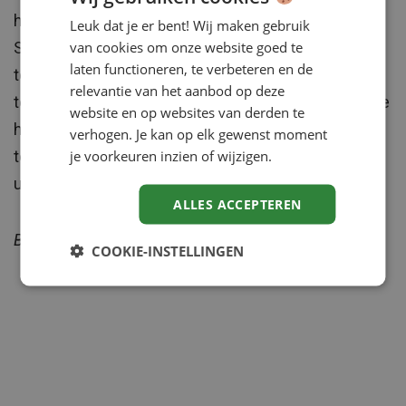
het juist demotiveren. Volgens het onderzoek van
Leuk dat je er bent! Wij maken gebruik
van cookies om onze website goed te
Sharp is het raadzaam goed te inventariseren welke
laten functioneren, te verbeteren en de
tools en apparaten echt belangrijk zijn om de
relevantie van het aanbod op deze
tevredenheid ten opzichte van technologie op peil te
website en op websites van derden te
houden. Met als gouden tip de jonge generatie niet
verhogen. Je kan op elk gewenst moment
je voorkeuren inzien of wijzigen.
te vergeten, zij groeien de komende 10 jaar immers
uit tot de meerderheid van het personeelsbestand.
ALLES ACCEPTEREN
Bron: Sharp.nl
COOKIE-INSTELLINGEN