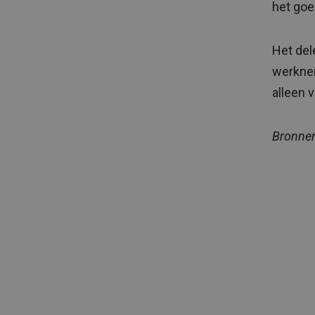
het goe
Het del
werknem
alleen 
Bronnen