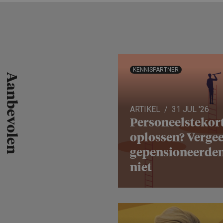
KENNISPARTNER
Aanbevolen
ARTIKEL
31 JUL '26
Personeels­te­kor
oplossen? Vergee
gepensio­neerde
niet