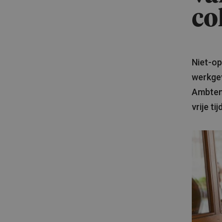
co
Niet-o
werkgev
Ambtena
vrije t