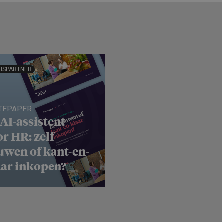
ISPARTNER
TEPAPER
AI-assistent
r HR: zelf
uwen of kant-en-
aar inkopen?