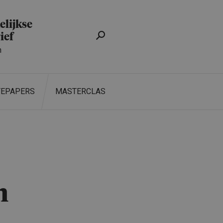
lijkse
ief
n
TEPAPERS
MASTERCLASS
ZOEKEN
n