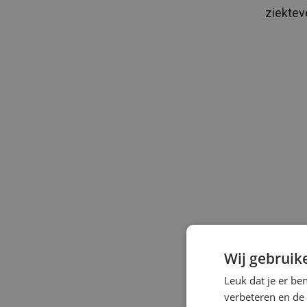
ziektev
Wij gebruik
Verlo
Leuk dat je er be
verbeteren en de
De geme