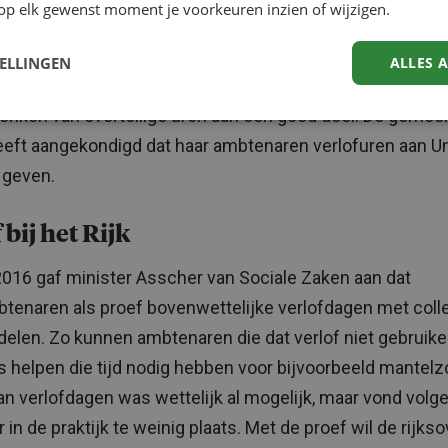
op elk gewenst moment je voorkeuren inzien of wijzigen.
an verlofdagen. In 2015 gaven 87 ambtenaren 170 verlo
collega’s met een mantelzorgtaak. De gemeente heeft da
TELLINGEN
ALLES 
n het systeem definitief in te voeren. Een andere mogelij
enken van overtollige uren aan een goed doel. De gemee
eft aangekondigd dat haar ambtenaren verlofuren aan U
 geven.
 bij het Rijk
2016 gaf minister Asscher van Sociale Zaken aan dat
btenaren als proef bovenwettelijke verlofdagen met coll
delen. Zo kunnen ambtenaren die dat verlof niet gebruik
’s helpen die tijd nodig hebben voor bijvoorbeeld mantelz
an verlofdagen was wettelijk al mogelijk, maar vond volg
 in de praktijk te weinig plaats. Met de proef wil de rijks