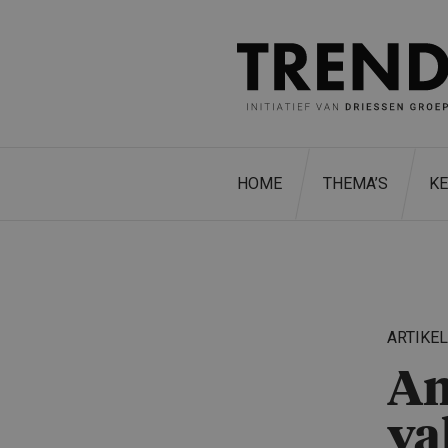
HOME
THEMA’S
K
ARTIKE
Am
va