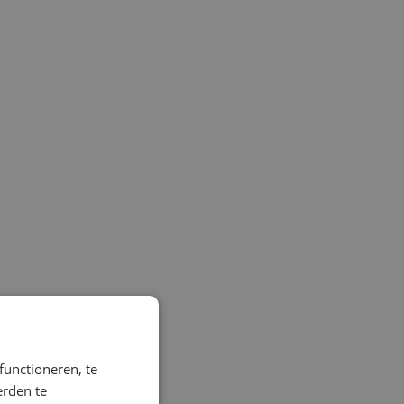
functioneren, te
erden te
illig