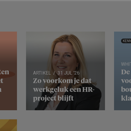
KENN
WHI
ten
De 
ARTIKEL
31 JUL '26
t
Zo voorkom je dat
voo
n
werkgeluk een HR-
bo
project blijft
kl