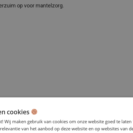
erzuim op voor mantelzorg.
en cookies
f delen in de praktijk
nt! Wij maken gebruik van cookies om onze website goed te laten 
 relevantie van het aanbod op deze website en op websites van d
ente Amsterdam heeft al goede ervaringen met het vrijw