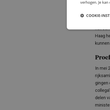
verhogen. Je kan 
delen v
aan 43 
COOKIE-INS
beslote
het sch
Haag he
kunnen
Proef
In mei 
rijksam
gingen 
collega
delen v
minister