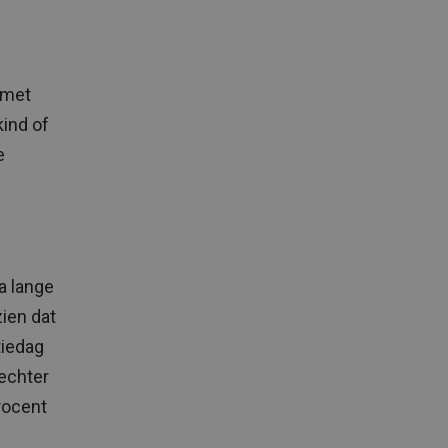
 met
kind of
e
a lange
zien dat
tiedag
 echter
rocent