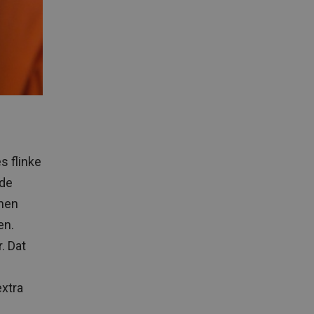
 flinke
nde
enen
en.
. Dat
xtra