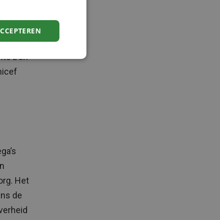
fdagen
n ook
ACCEPTEREN
kheid is
nte Den
nicef
ega’s
en
org. Het
ens de
overheid