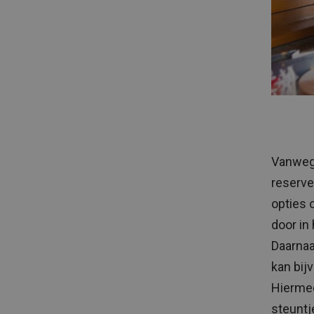
Vanwege
reserve
opties 
door in
Daarnaa
kan bij
Hiermee
steuntje