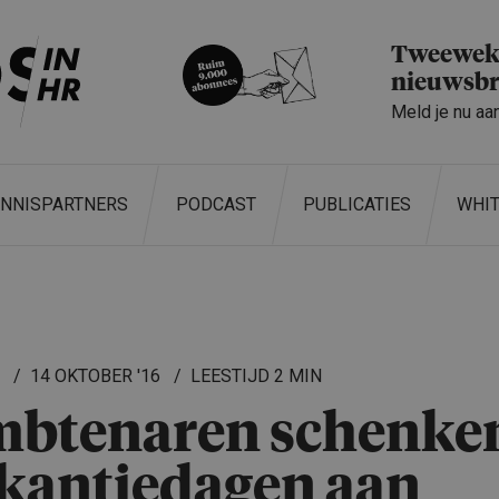
Tweeweke
nieuwsbr
Meld je nu aa
ENNISPARTNERS
PODCAST
PUBLICATIES
WHI
L
14 OKTOBER '16
2 MIN
btenaren schenke
kantie­dagen aan