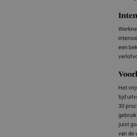
Inte
Werknem
intensi
een bek
verlofv
Voor
Het vri
tijd uit
30 proc
gebruik
juist g
van de 