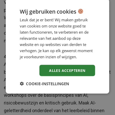
Vermijd het invoeren van identificeerbare
persoonsgegevens in publieke generatieve AI-tools.
Wij gebruiken cookies
Werk bij voorkeur met lokaal gehoste of streng
Leuk dat je er bent! Wij maken gebruik
afgeschermde modellen. Zet in op
van cookies om onze website goed te
laten functioneren, te verbeteren en de
dataminimalisatie: gebruik alleen de strikt
relevantie van het aanbod op deze
noodzakelijke gegevens voor het beoogde doel.
website en op websites van derden te
verhogen. Je kan op elk gewenst moment
je voorkeuren inzien of wijzigen.
4. Train HR-teams in AI-geletterdheid
AI is geen magie, maar wel complex. Om goede
ALLES ACCEPTEREN
beslissingen te maken helpt het om te begrijpen wat
AI is, hoe het werkt en waar de juridische en
COOKIE-INSTELLINGEN
ethische grenzen liggen. Organiseer trainingen of
workshops over de basisprincipes van AI,
risicobewustzijn en kritisch gebruik. Maak AI-
geletterdheid onderdeel van het leerbeleid binnen