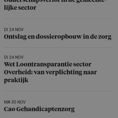
Ouderschaps­verlof in de gemeente­
lijke sector
DI 24 NOV
Ontslag en dossierop­bouw in de zorg
DI 24 NOV
Wet Loontrans­pa­rantie sector
Overheid: van verplich­ting naar
praktijk
MA 30 NOV
Cao Gehandicap­ten­zorg