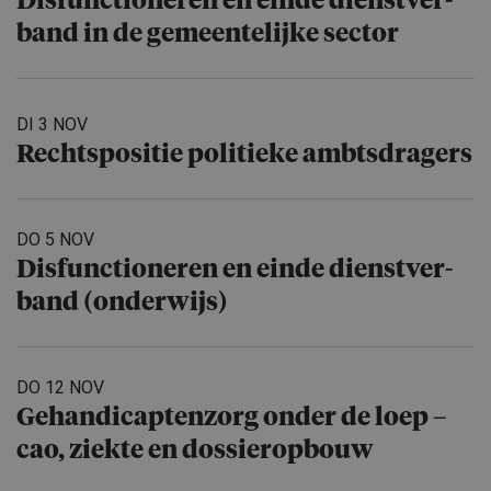
Disfuncti­o­neren en einde dienstver­
band in de gemeente­lijke sector
DI 3 NOV
Rechtspo­sitie politieke ambtsdra­gers
DO 5 NOV
Disfuncti­o­neren en einde dienstver­
band (onderwijs)
DO 12 NOV
Gehandicap­ten­zorg onder de loep –
cao, ziekte en dossierop­bouw