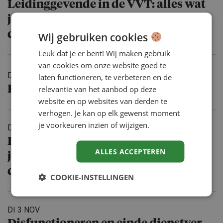
Leidingge­vende in de VVT: alles wat
je moet weten over cao, verzuim en
dossierop­bouw
Wij gebruiken cookies
Leuk dat je er bent! Wij maken gebruik
van cookies om onze website goed te
DO 22 OKT
laten functioneren, te verbeteren en de
Basis loonadmi­ni­stratie voor HR
relevantie van het aanbod op deze
website en op websites van derden te
verhogen. Je kan op elk gewenst moment
je voorkeuren inzien of wijzigen.
DO 29 OKT
Leidingge­vende in de GHZ: alles wat
ALLES ACCEPTEREN
je moet weten over cao, verzuim en
dossierop­bouw
COOKIE-INSTELLINGEN
DI 3 NOV