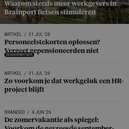
Waarom steeds meer werkgevers in
Brainport fietsen stimuleren
ARTIKEL
31 JUL '26
Personeels­te­korten oplossen?
Vergeet gepensio­neerden niet
KENNISPARTNER
ARTIKEL
31 JUL '26
Zo voorkom je dat werkgeluk een HR-
project blijft
BRANDED
4 JUN '26
De zomervakantie als spiegel:
Voorkom de gevreesde september-