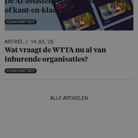
De AI-assistent voor HR: zelf bouwen
of kant-en-klaar inkopen?
KENNISPARTNER
ARTIKEL
14 JUL '26
Wat vraagt de WTTA nu al van
inhurende organisa­ties?
KENNISPARTNER
ALLE ARTIKELEN