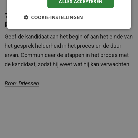
ALLES ACCEPTEREN
7. Informeer de kandidaat over het
COOKIE-INSTELLINGEN
proces
Geef de kandidaat aan het begin of aan het einde van
het gesprek helderheid in het proces en de duur
ervan. Communiceer de stappen in het proces met
de kandidaat, zodat hij weet wat hij kan verwachten.
Bron: Driessen