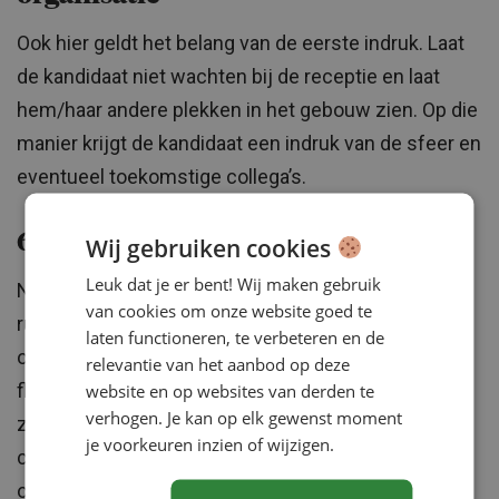
Ook hier geldt het belang van de eerste indruk. Laat
de kandidaat niet wachten bij de receptie en laat
hem/haar andere plekken in het gebouw zien. Op die
manier krijgt de kandidaat een indruk van de sfeer en
eventueel toekomstige collega’s.
6. De vergaderruimte niet op orde
Wij gebruiken cookies
Leuk dat je er bent! Wij maken gebruik
Niets is zo vervelend als met een kandidaat een
van cookies om onze website goed te
ruimte binnenlopen voor het gesprek die niet
laten functioneren, te verbeteren en de
opgeruimd en fris is, zoals nog kopjes op tafel,
relevantie van het aanbod op deze
website en op websites van derden te
flipover die nog volgeschreven is of nog erger: een
verhogen. Je kan op elk gewenst moment
zweetlucht. Zorg dat je vooraf altijd de kamer
je voorkeuren inzien of wijzigen.
controleert en opruimt en eventueel een raam
openzet.