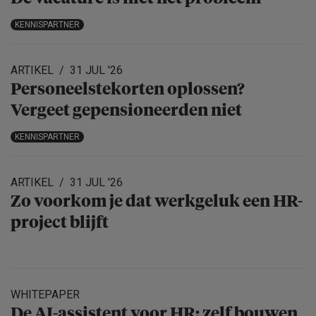
KENNISPARTNER
ARTIKEL
31 JUL '26
Personeels­te­korten oplossen?
Vergeet gepensio­neerden niet
KENNISPARTNER
ARTIKEL
31 JUL '26
Zo voorkom je dat werkgeluk een HR-
project blijft
WHITEPAPER
De AI-assistent voor HR: zelf bouwen