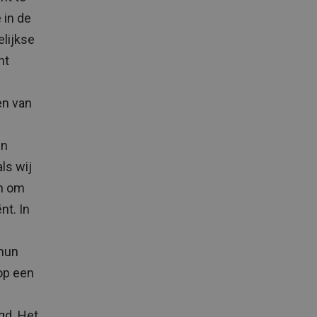
 in de
elijkse
ht
en van
in
als wij
en om
nt. In
 hun
 op een
gd. Het