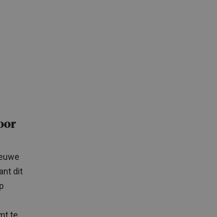
oor
ieuwe
ant dit
p
mt te