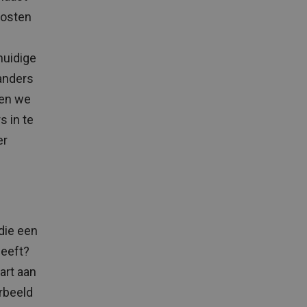
kosten
huidige
 anders
ben we
s in te
er
die een
heeft?
art aan
orbeeld