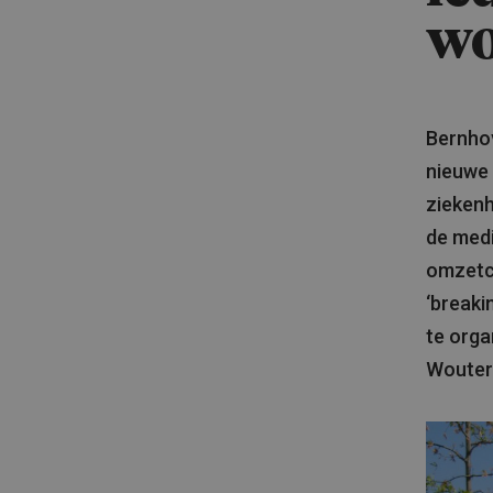
wo
Bernhov
nieuwe 
ziekenh
de medi
omzetci
‘breaki
te orga
Wouters