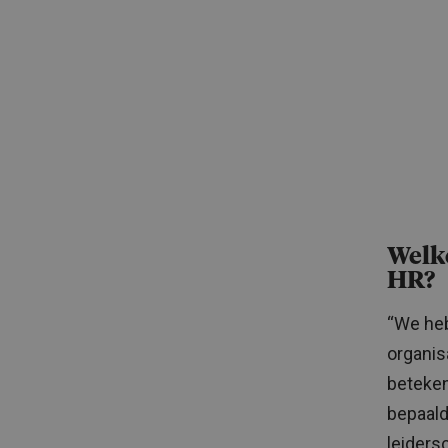
Welke
HR?
“We heb
organisa
beteken
bepaald
leiders