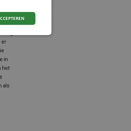
e
ACCEPTEREN
 zorg,
 er
ie
e in
n het
e
 als