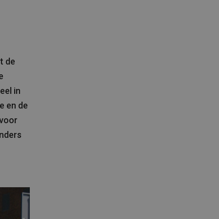
t de
e
eel in
e en de
 voor
anders