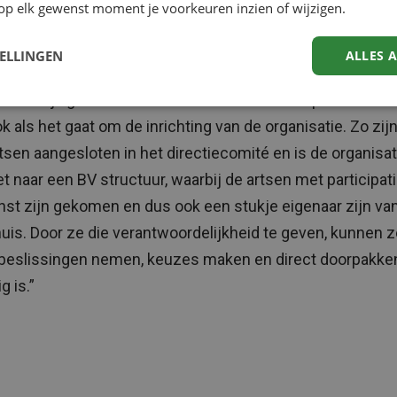
op elk gewenst moment je voorkeuren inzien of wijzigen.
 doen?’. Samen hebben we naar het fundament van onz
atie en ons zorgsysteem gekeken en besloten om het
TELLINGEN
ALLES 
kelijk anders te gaan doen. We hebben artsen daarin
oordelijk gemaakt voor keuzes. Niet alleen op inhoud van
k als het gaat om de inrichting van de organisatie. Zo zijn
tsen aangesloten in het directiecomité en is de organisat
 naar een BV structuur, waarbij de artsen met participati
nst zijn gekomen en dus ook een stukje eigenaar zijn va
uis. Door ze die verantwoordelijkheid te geven, kunnen z
 beslissingen nemen, keuzes maken en direct doorpakken
g is.”