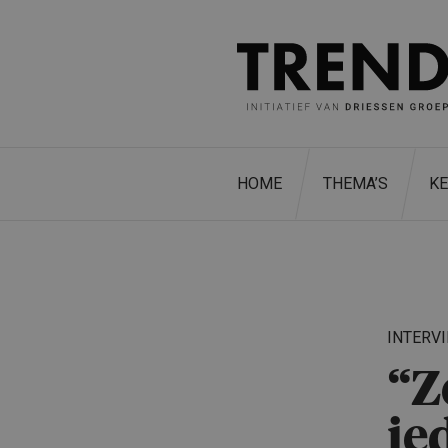
HOME
THEMA’S
K
INTERV
“Z
ie