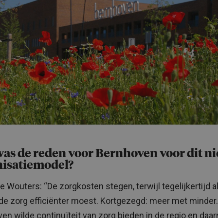
as de reden voor Bernhoven voor dit n
nisatiemodel?
 Wouters: “De zorgkosten stegen, terwijl tegelijkertijd a
de zorg efficiënter moest. Kortgezegd: meer met minder.
en wilde continuïteit van zorg bieden in de regio en daa