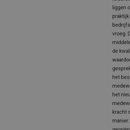
liggen 
praktij
bedrijf
vroeg. 
middele
de kwali
waardoo
gesprek 
het bes
medewer
het nie
medewer
kracht 
manier 
georiën