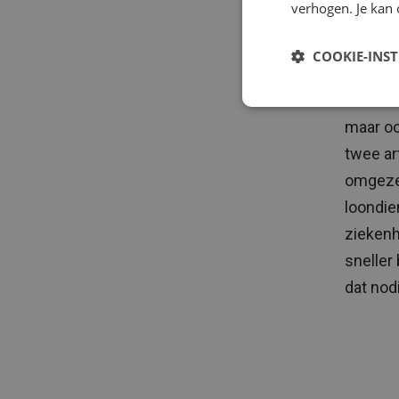
verhogen. Je kan 
moeten
organis
COOKIE-INS
daadwer
verantw
maar oo
twee ar
omgezet
loondie
ziekenh
sneller
dat nodi