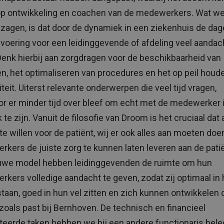
op ontwikkeling en coachen van de medewerkers. Wat we
k zagen, is dat door de dynamiek in een ziekenhuis de dag
svoering voor een leidinggevende of afdeling veel aandac
Denk hierbij aan zorgdragen voor de beschikbaarheid van
n, het optimaliseren van procedures en het op peil houd
teit. Uiterst relevante onderwerpen die veel tijd vragen,
r er minder tijd over bleef om echt met de medewerker 
te zijn. Vanuit de filosofie van Droom is het cruciaal dat 
te willen voor de patiënt, wij er ook alles aan moeten do
kers de juiste zorg te kunnen laten leveren aan de patië
uwe model hebben leidinggevenden de ruimte om hun
kers volledige aandacht te geven, zodat zij optimaal in
staan, goed in hun vel zitten en zich kunnen ontwikkelen
zoals past bij Bernhoven. De technisch en financieel
teerde taken hebben we bij een andere functionaris bele