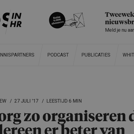
Tweeweke
nieuwsbr
Meld je nu aa
ENNISPARTNERS
PODCAST
PUBLICATIES
WHI
IEW
27 JULI '17
6 MIN
org zo organiseren 
dereen er beter van