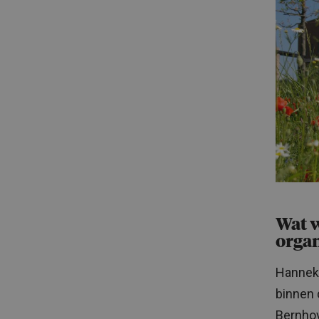
Wat w
orga
Hanneke
binnen 
Bernhov