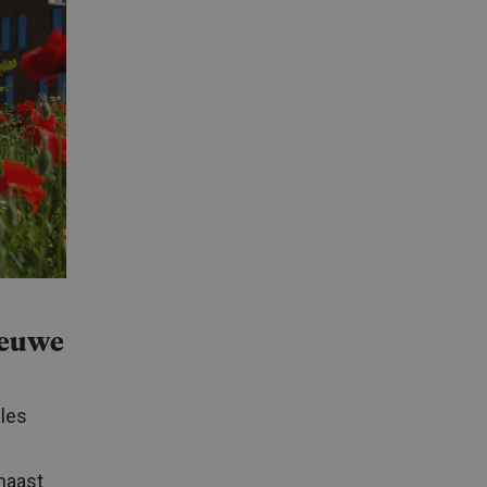
ieuwe
lles
rnaast