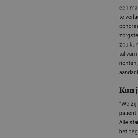
een maa
te verl
concree
zorgste
zou kun
tal van
richten
aandach
Kun j
“We zij
patiënt
Alle st
het beg