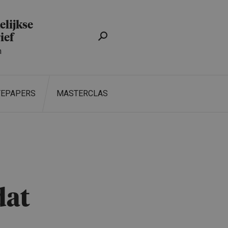
lijkse
ief
n
TEPAPERS
MASTERCLASS
ZOEKEN
dat