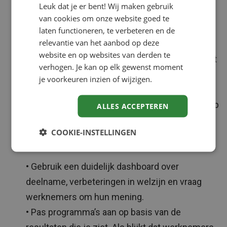
Leuk dat je er bent! Wij maken gebruik
vitaliteitsprogramma’s is belangrijk om te
van cookies om onze website goed te
begrijpen wat goed werkt en wat niet. HR-
laten functioneren, te verbeteren en de
relevantie van het aanbod op deze
professionals maken nog te weinig gebruik van
website en op websites van derden te
data om hun programma’s te optimaliseren. Met
verhogen. Je kan op elk gewenst moment
een bedrijfsfitnessregeling kan je altijd zien
je voorkeuren inzien of wijzigen.
hoeveel procent van je werknemers meedoet
aan het programma, zodat je je strategie daar op
ALLES ACCEPTEREN
kan aanpassen. Tips om data en feedback te
COOKIE-INSTELLINGEN
verzamelen zijn:
• Gebruik een duidelijk dashboard over
deelname, verbeteringen in welzijn en vraag
werknemers om hun mening.
• Pas programma’s aan op basis van de