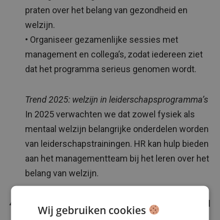
praten over het belang van gezondheid en
welzijn.
• Organiseer gezamenlijke sessies met
management en collega’s, zodat iedereen ziet
dat het programma serieus genomen wordt.
Trend 2025: welzijn in leiderschapsprogramma’s
In 2025 verwachten we dat zowel fysiek als
mentaal welzijn belangrijke onderdelen worden
van leiderschapstrainingen. HR kan hulp bieden
aan het managementteam bij het leren over het
belang van welzijn.
Gebruik dashboards en meet de betrokkenheid
Wij gebruiken cookies
Het meten van het resultaat van