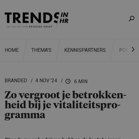
HOME
THEMA’S
KENNISPARTNERS
PODCAS
BRANDED
4 NOV '24
6 MIN
Zo vergroot je betrokken­
ZOEKEN
heid bij je vitaliteits­pro­
gramma